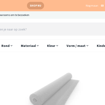
SHOP NU
Nog maar:
03
owrooms om te bezoeken
Rond
Materiaal
Kleur
Vorm / maat
Kind