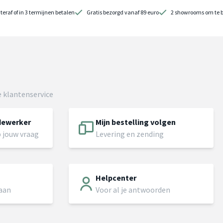
teraf of in 3 termijnen betalen
Gratis bezorgd vanaf 89 euro
2 showrooms om te 
 klantenservice
dewerker
Mijn bestelling volgen
 jouw vraag
Levering en zending
Helpcenter
 aan
Voor al je antwoorden