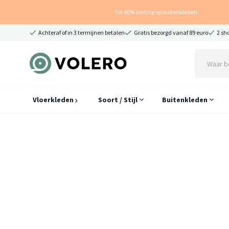
Tot 40% korting op buitenkleden
Achteraf of in 3 termijnen betalen
Gratis bezorgd vanaf 89 euro
2 sh
Vloerkleden
Soort / Stijl
Buitenkleden