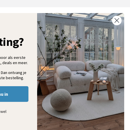
ntvang 5% korting op je eerste bestelling
chrijf je in voor onze nieuwsbrief en ontvang als eerste nieuwe
ooninspiratie, collecties en aanbiedingen
ting?
hoor als eerste
, deals en meer.
Aanmelden
 Dan ontvang je
te bestelling.
nu in
ewel