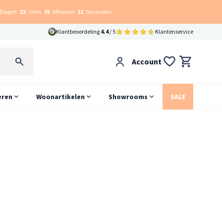
Dagen
22
Uren
35
Minuten
10
Seconden
Klantbeoordeling
4.4
/ 5
Klantenservice
Account
eren
Woonartikelen
Showrooms
SALE