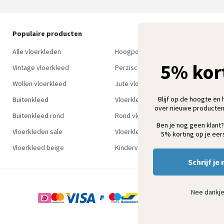
Populaire producten
O
S
Alle vloerkleden
Hoogpolig vloerkleed
w
5% kor
Vintage vloerkleed
Perzisch tapijt
Wollen vloerkleed
Jute vloerkleed
Blijf op de hoogte en 
Buitenkleed
Vloerkleed groen
over nieuwe producten
Buitenkleed rond
Rond vloerkleed
Ben je nog geen klant?
Vloerkleden sale
Vloerkleden outlet
5% korting op je eers
Vloerkleed beige
Kindervloerkleden
Schrijf je 
Nee dankj