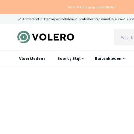
Tot 40% korting op buitenkleden
Achteraf of in 3 termijnen betalen
Gratis bezorgd vanaf 89 euro
2 sh
Vloerkleden
Soort / Stijl
Buitenkleden