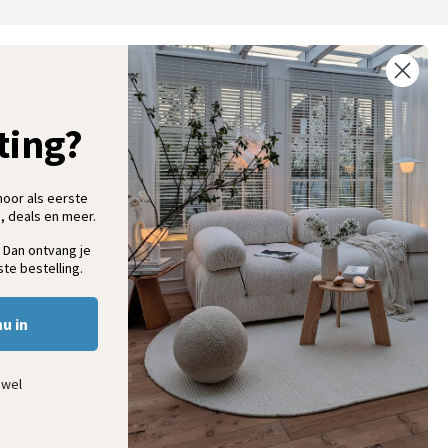
ntvang 5% korting op je eerste bestelling
chrijf je in voor onze nieuwsbrief en ontvang als eerste nieuwe
ooninspiratie, collecties en aanbiedingen
ting?
hoor als eerste
, deals en meer.
Aanmelden
 Dan ontvang je
te bestelling.
nu in
ewel