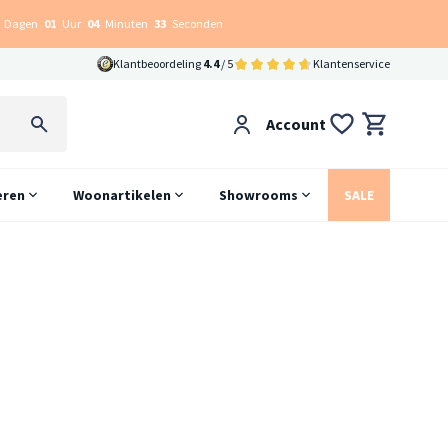
Dagen
01
Uur
04
Minuten
32
Seconden
Klantbeoordeling
4.4
/ 5
Klantenservice
Account
eren
Woonartikelen
Showrooms
SALE