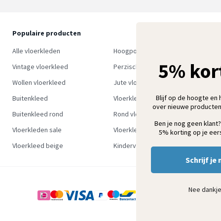
Populaire producten
O
S
Alle vloerkleden
Hoogpolig vloerkleed
w
5% kor
Vintage vloerkleed
Perzisch tapijt
Wollen vloerkleed
Jute vloerkleed
Blijf op de hoogte en 
Buitenkleed
Vloerkleed groen
over nieuwe producten
Buitenkleed rond
Rond vloerkleed
Ben je nog geen klant?
Vloerkleden sale
Vloerkleden outlet
5% korting op je eers
Vloerkleed beige
Kindervloerkleden
Schrijf je 
Nee dankj