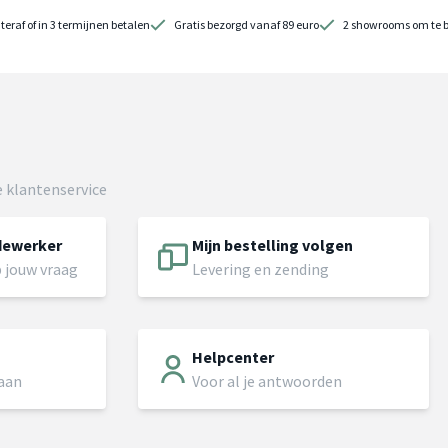
teraf of in 3 termijnen betalen
Gratis bezorgd vanaf 89 euro
2 showrooms om te 
 klantenservice
dewerker
Mijn bestelling volgen
 jouw vraag
Levering en zending
Helpcenter
 aan
Voor al je antwoorden