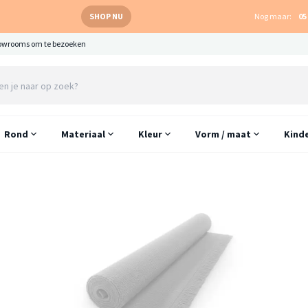
SHOP NU
Nog maar:
05
owrooms om te bezoeken
Rond
Materiaal
Kleur
Vorm / maat
Kind