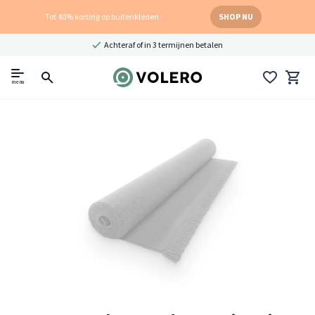
Tot 40% korting op buitenkleden
SHOP NU
Achteraf of in 3 termijnen betalen
menu