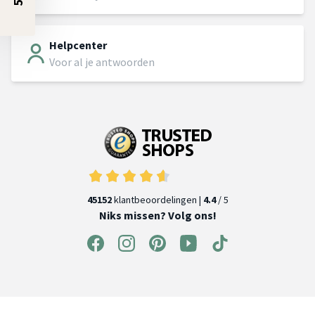
Helpcenter
Voor al je antwoorden
45152
klantbeoordelingen |
4.4
/ 5
Niks missen? Volg ons!