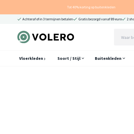
Tot 40% korting op buitenkleden
Achteraf of in 3 termijnen betalen
Gratis bezorgd vanaf 89 euro
2 sh
Vloerkleden
Soort / Stijl
Buitenkleden