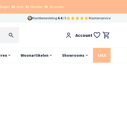
Dagen
16
Uren
41
Minuten
38
Seconden
Klantbeoordeling
4.4
/ 5
Klantenservice
Account
eren
Woonartikelen
Showrooms
SALE