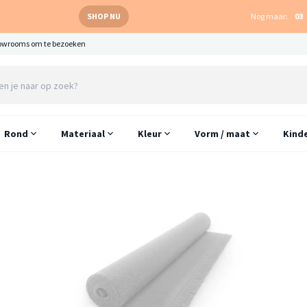
SHOP NU
Nog maar:
03
owrooms om te bezoeken
Rond
Materiaal
Kleur
Vorm / maat
Kind