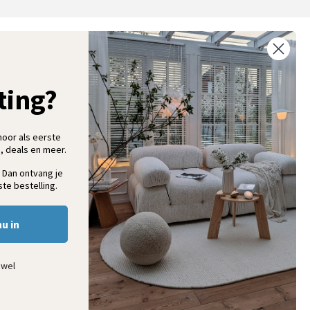
ntvang 5% korting op je eerste bestelling
chrijf je in voor onze nieuwsbrief en ontvang als eerste nieuwe
ooninspiratie, collecties en aanbiedingen
ting?
hoor als eerste
, deals en meer.
Aanmelden
 Dan ontvang je
te bestelling.
nu in
ewel