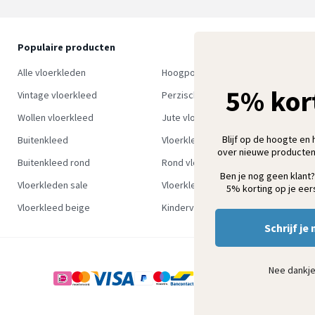
Populaire producten
O
S
Alle vloerkleden
Hoogpolig vloerkleed
w
5% kor
Vintage vloerkleed
Perzisch tapijt
Wollen vloerkleed
Jute vloerkleed
Blijf op de hoogte en 
Buitenkleed
Vloerkleed groen
over nieuwe producten
Buitenkleed rond
Rond vloerkleed
Ben je nog geen klant?
Vloerkleden sale
Vloerkleden outlet
5% korting op je eers
Vloerkleed beige
Kindervloerkleden
Schrijf je 
Nee dankj