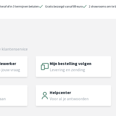
teraf of in 3 termijnen betalen
Gratis bezorgd vanaf 89 euro
2 showrooms om te 
 klantenservice
dewerker
Mijn bestelling volgen
 jouw vraag
Levering en zending
Helpcenter
 aan
Voor al je antwoorden