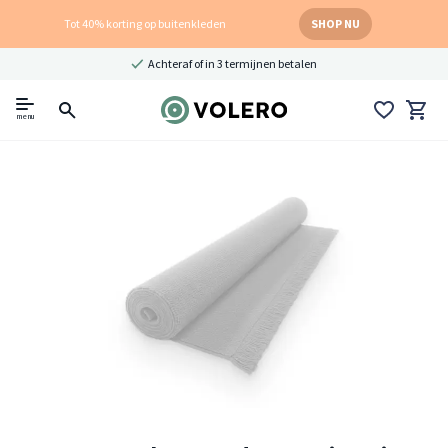
Tot 40% korting op buitenkleden
SHOP NU
Achteraf of in 3 termijnen betalen
menu