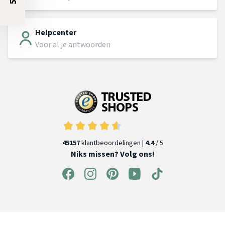
Helpcenter
Voor al je antwoorden
45157
klantbeoordelingen |
4.4
/ 5
Niks missen? Volg ons!