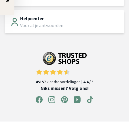
Helpcenter
Voor al je antwoorden
45157
klantbeoordelingen |
4.4
/ 5
Niks missen? Volg ons!