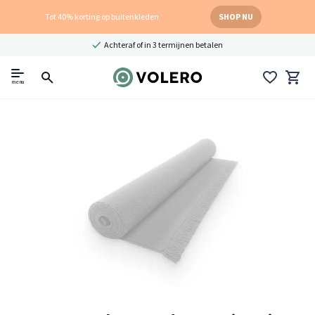
Tot 40% korting op buitenkleden
SHOP NU
Achteraf of in 3 termijnen betalen
menu