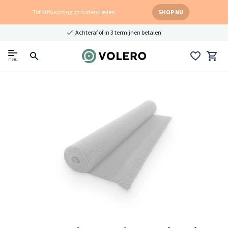
Tot 40% korting op buitenkleden
SHOP NU
Achteraf of in 3 termijnen betalen
menu