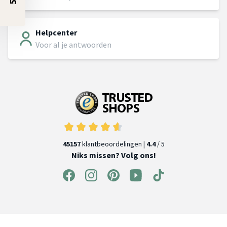
Helpcenter
Voor al je antwoorden
45157
klantbeoordelingen |
4.4
/ 5
Niks missen? Volg ons!