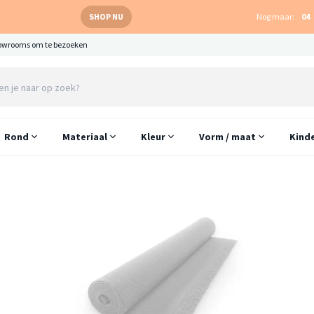
SHOP NU
Nog maar:
04
owrooms om te bezoeken
Rond
Materiaal
Kleur
Vorm / maat
Kind