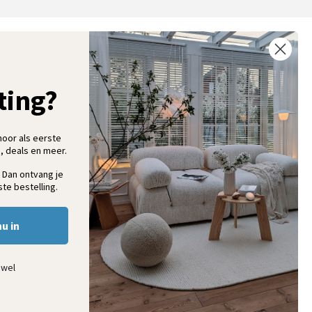
ntvang 5% korting op je eerste bestelling
chrijf je in voor onze nieuwsbrief en ontvang als eerste nieuwe
ooninspiratie, collecties en aanbiedingen
ting?
hoor als eerste
, deals en meer.
Aanmelden
 Dan ontvang je
te bestelling.
nu in
ewel