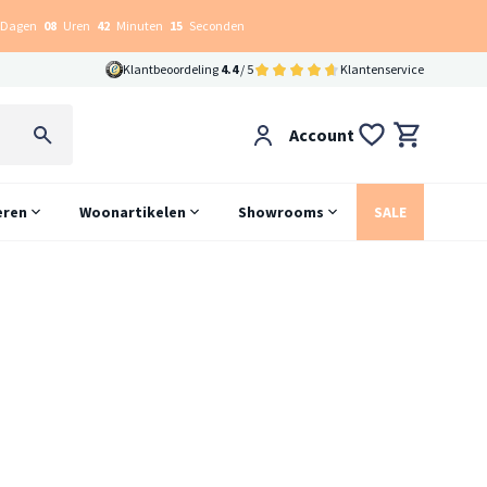
Dagen
08
Uren
42
Minuten
15
Seconden
Klantbeoordeling
4.4
/ 5
Klantenservice
Account
eren
Woonartikelen
Showrooms
SALE