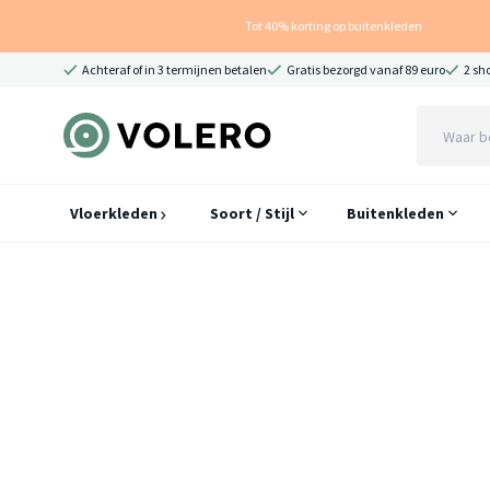
Tot 40% korting op buitenkleden
Achteraf of in 3 termijnen betalen
Gratis bezorgd vanaf 89 euro
2 sh
Vloerkleden
Soort / Stijl
Buitenkleden