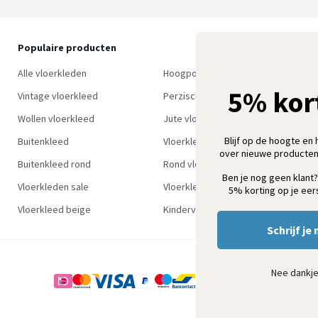
Populaire producten
O
S
Alle vloerkleden
Hoogpolig vloerkleed
w
5% kor
Vintage vloerkleed
Perzisch tapijt
Wollen vloerkleed
Jute vloerkleed
Blijf op de hoogte en 
Buitenkleed
Vloerkleed groen
over nieuwe producten
Buitenkleed rond
Rond vloerkleed
Ben je nog geen klant?
Vloerkleden sale
Vloerkleden outlet
5% korting op je eers
Vloerkleed beige
Kindervloerkleden
Schrijf je 
Nee dankj