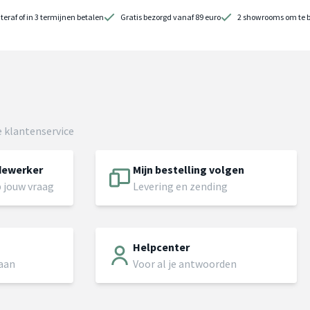
teraf of in 3 termijnen betalen
Gratis bezorgd vanaf 89 euro
2 showrooms om te 
 klantenservice
dewerker
Mijn bestelling volgen
 jouw vraag
Levering en zending
Helpcenter
 aan
Voor al je antwoorden