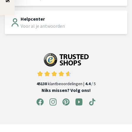
Helpcenter
Voor al je antwoorden
45138
klantbeoordelingen |
4.4
/ 5
Niks missen? Volg ons!