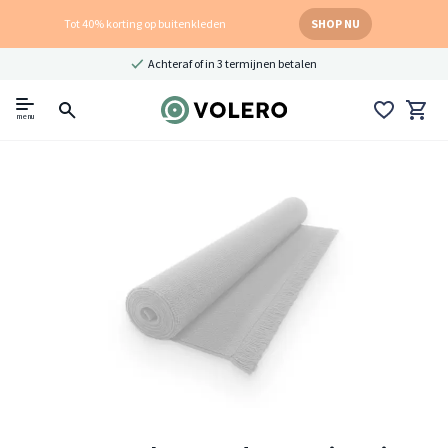
Tot 40% korting op buitenkleden
SHOP NU
Achteraf of in 3 termijnen betalen
menu