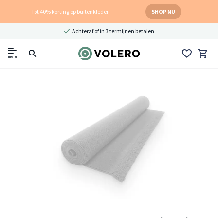
Tot 40% korting op buitenkleden
SHOP NU
Achteraf of in 3 termijnen betalen
menu