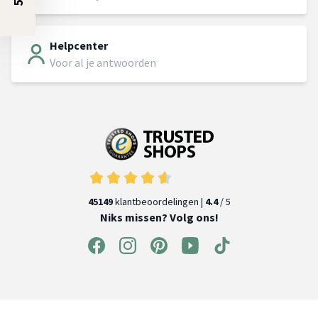
Helpcenter
Voor al je antwoorden
45149
klantbeoordelingen |
4.4
/ 5
Niks missen? Volg ons!