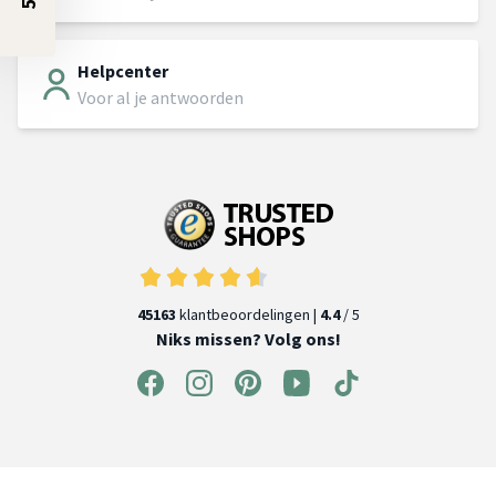
Helpcenter
Voor al je antwoorden
45163
klantbeoordelingen |
4.4
/ 5
Niks missen? Volg ons!