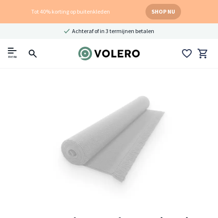
Tot 40% korting op buitenkleden
SHOP NU
Achteraf of in 3 termijnen betalen
menu