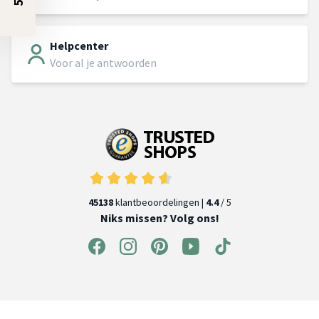
Helpcenter
Voor al je antwoorden
45138
klantbeoordelingen |
4.4
/ 5
Niks missen? Volg ons!