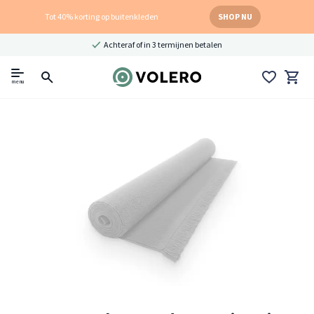
Tot 40% korting op buitenkleden
SHOP NU
Achteraf of in 3 termijnen betalen
menu