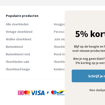
Populaire producten
O
S
Alle vloerkleden
Hoogpolig vloerkleed
w
5% kor
Vintage vloerkleed
Perzisch tapijt
Wollen vloerkleed
Jute vloerkleed
Blijf op de hoogte en 
Buitenkleed
Vloerkleed groen
over nieuwe producten
Buitenkleed rond
Rond vloerkleed
Ben je nog geen klant?
Vloerkleden sale
Vloerkleden outlet
5% korting op je eers
Vloerkleed beige
Kindervloerkleden
Schrijf je 
Nee dankj