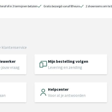
teraf of in 3 termijnen betalen
Gratis bezorgd vanaf 89 euro
2 showrooms om te 
 klantenservice
dewerker
Mijn bestelling volgen
 jouw vraag
Levering en zending
Helpcenter
 aan
Voor al je antwoorden