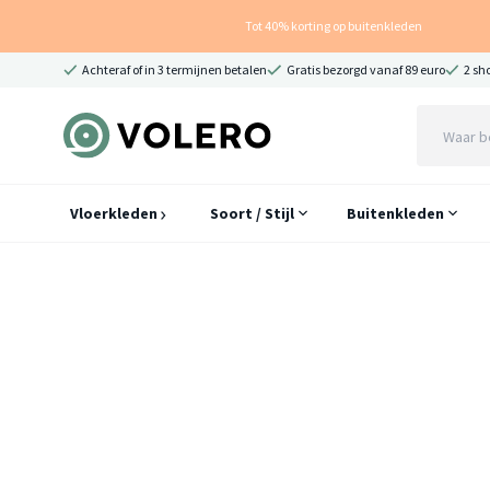
Tot 40% korting op buitenkleden
Achteraf of in 3 termijnen betalen
Gratis bezorgd vanaf 89 euro
2 sh
Vloerkleden
Soort / Stijl
Buitenkleden