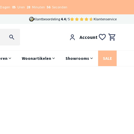
Dagen
05
Uren
28
Minuten
55
Seconden
Klantbeoordeling
4.4
/ 5
Klantenservice
Account
eren
Woonartikelen
Showrooms
SALE