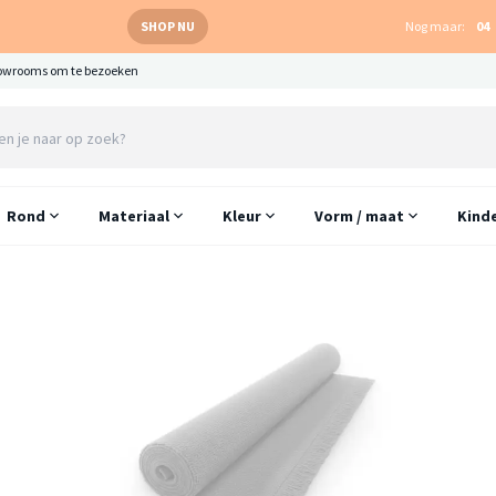
SHOP NU
Nog maar:
04
owrooms om te bezoeken
Rond
Materiaal
Kleur
Vorm / maat
Kind