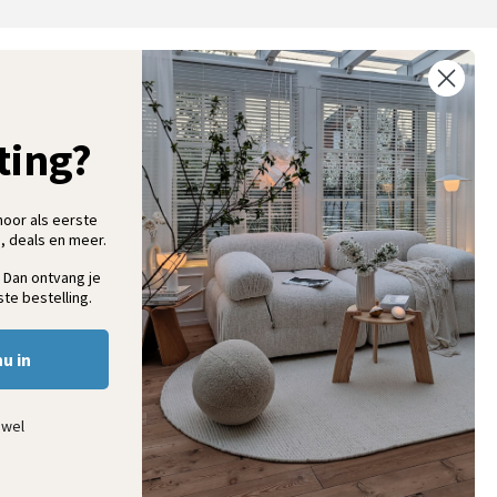
ntvang 5% korting op je eerste bestelling
chrijf je in voor onze nieuwsbrief en ontvang als eerste nieuwe
ooninspiratie, collecties en aanbiedingen
ting?
hoor als eerste
, deals en meer.
Aanmelden
 Dan ontvang je
te bestelling.
nu in
ewel