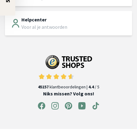
Helpcenter
Voor al je antwoorden
45157
klantbeoordelingen |
4.4
/ 5
Niks missen? Volg ons!