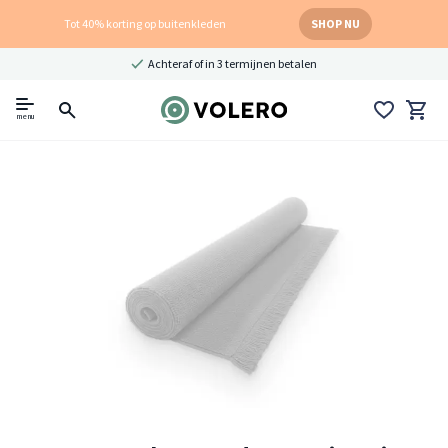
Tot 40% korting op buitenkleden
SHOP NU
Achteraf of in 3 termijnen betalen
menu