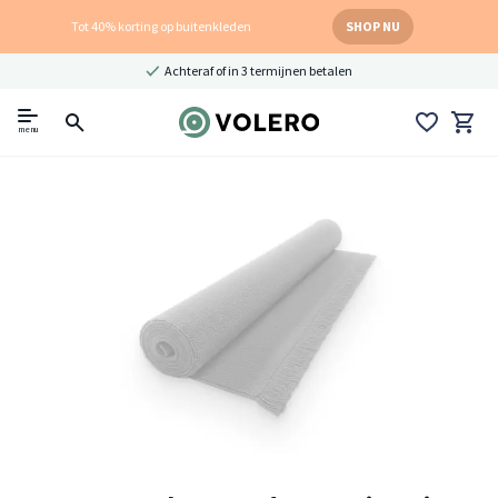
Tot 40% korting op buitenkleden
SHOP NU
Achteraf of in 3 termijnen betalen
menu