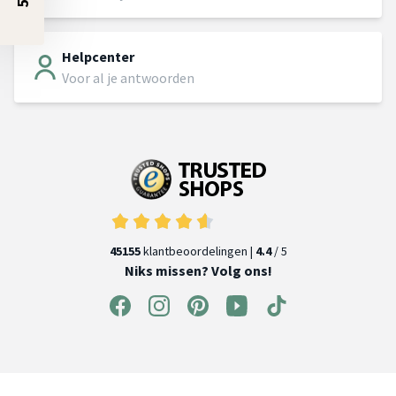
Helpcenter
Voor al je antwoorden
45155
klantbeoordelingen |
4.4
/ 5
Niks missen? Volg ons!