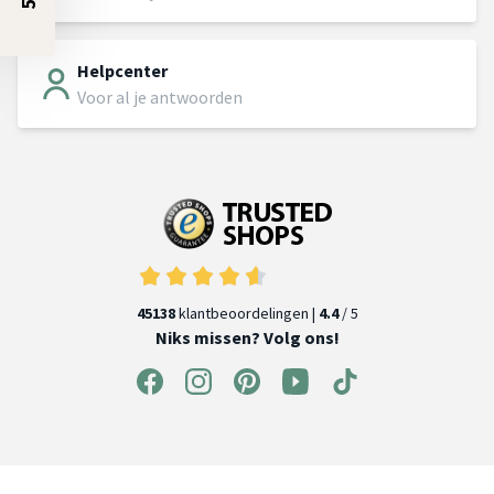
Helpcenter
Voor al je antwoorden
45138
klantbeoordelingen |
4.4
/ 5
Niks missen? Volg ons!