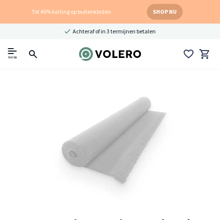
Tot 40% korting op buitenkleden
SHOP NU
Achteraf of in 3 termijnen betalen
menu