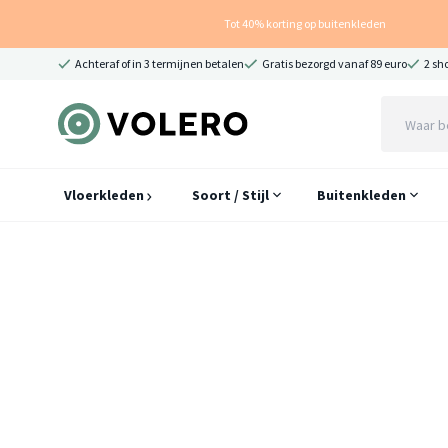
Tot 40% korting op buitenkleden
Achteraf of in 3 termijnen betalen
Gratis bezorgd vanaf 89 euro
2 sh
Vloerkleden
Soort / Stijl
Buitenkleden