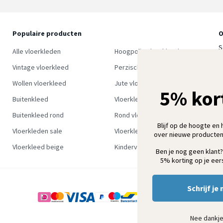
Populaire producten
O
S
Alle vloerkleden
Hoogpolig vloerkleed
w
Vintage vloerkleed
Perzisch tapijt
Wollen vloerkleed
Jute vloerkleed
5% kor
Buitenkleed
Vloerkleed groen
Buitenkleed rond
Rond vloerkleed
Blijf op de hoogte en 
Vloerkleden sale
Vloerkleden outlet
over nieuwe producten
Vloerkleed beige
Kindervloerkleden
Ben je nog geen klant?
5% korting op je eers
Schrijf je 
Nee dankj