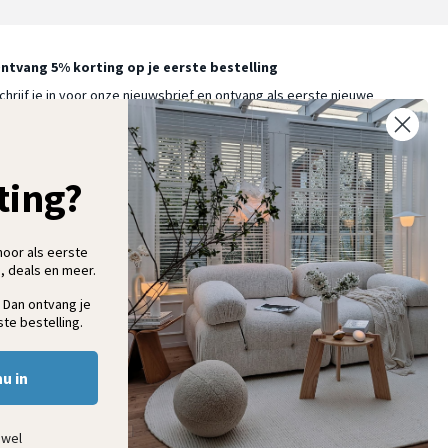
ntvang 5% korting op je eerste bestelling
chrijf je in voor onze nieuwsbrief en ontvang als eerste nieuwe
ooninspiratie, collecties en aanbiedingen
ting?
Aanmelden
hoor als eerste
, deals en meer.
 Dan ontvang je
te bestelling.
nu in
ewel