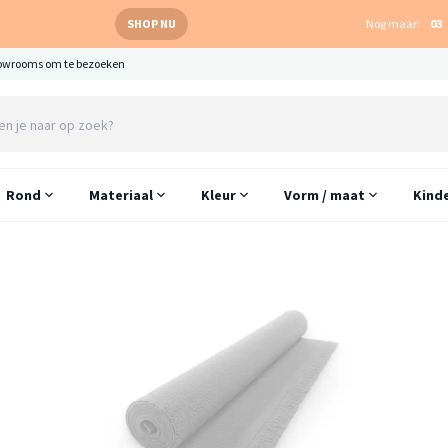
SHOP NU
Nog maar:
03
owrooms om te bezoeken
Rond
Materiaal
Kleur
Vorm / maat
Kind