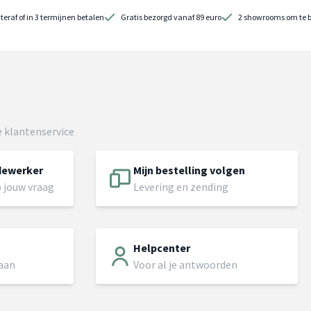
teraf of in 3 termijnen betalen
Gratis bezorgd vanaf 89 euro
2 showrooms om te 
 klantenservice
dewerker
Mijn bestelling volgen
 jouw vraag
Levering en zending
Helpcenter
 aan
Voor al je antwoorden