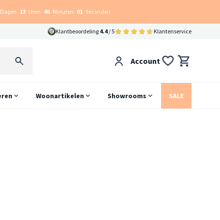
Dagen
13
Uren
46
Minuten
00
Seconden
Klantbeoordeling
4.4
/ 5
Klantenservice
Account
eren
Woonartikelen
Showrooms
SALE