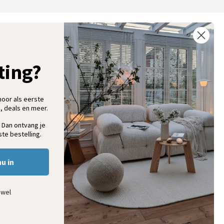
ntvang 5% korting op je eerste bestelling
chrijf je in voor onze nieuwsbrief en ontvang als eerste nieuwe
ooninspiratie, collecties en aanbiedingen
ting?
hoor als eerste
, deals en meer.
Aanmelden
 Dan ontvang je
te bestelling.
nu in
ewel