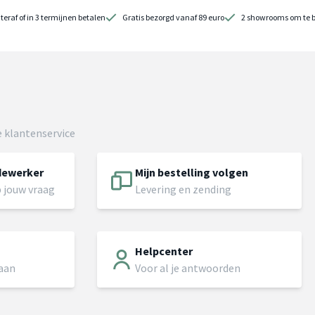
teraf of in 3 termijnen betalen
Gratis bezorgd vanaf 89 euro
2 showrooms om te 
 klantenservice
dewerker
Mijn bestelling volgen
 jouw vraag
Levering en zending
Helpcenter
 aan
Voor al je antwoorden