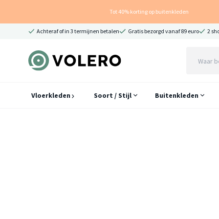
Tot 40% korting op buitenkleden
Achteraf of in 3 termijnen betalen
Gratis bezorgd vanaf 89 euro
2 sh
Vloerkleden
Soort / Stijl
Buitenkleden