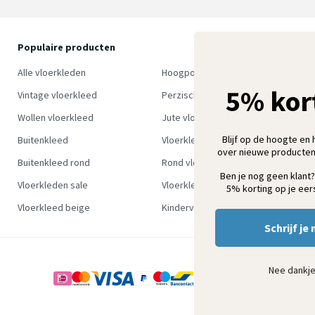
Populaire producten
O
S
Alle vloerkleden
Hoogpolig vloerkleed
w
5% kor
Vintage vloerkleed
Perzisch tapijt
Wollen vloerkleed
Jute vloerkleed
Blijf op de hoogte en 
Buitenkleed
Vloerkleed groen
over nieuwe producten
Buitenkleed rond
Rond vloerkleed
Ben je nog geen klant?
Vloerkleden sale
Vloerkleden outlet
5% korting op je eers
Vloerkleed beige
Kindervloerkleden
Schrijf je 
Nee dankj