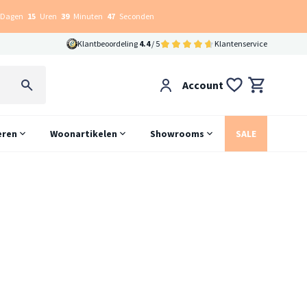
Dagen
15
Uren
39
Minuten
46
Seconden
Klantbeoordeling
4.4
/ 5
Klantenservice
Account
eren
Woonartikelen
Showrooms
SALE