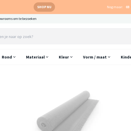
SHOP NU
Nog maar:
03
owrooms om te bezoeken
Rond
Materiaal
Kleur
Vorm / maat
Kind