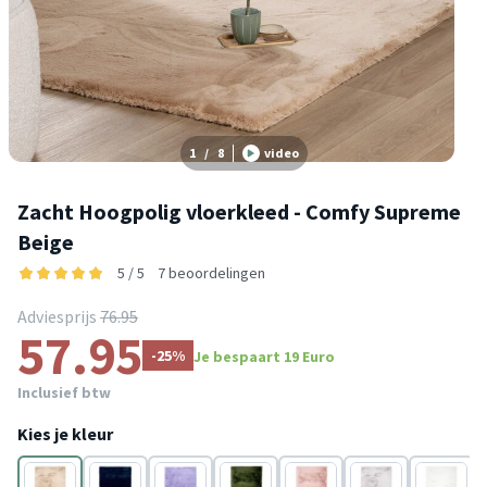
1
/
8
video
Zacht Hoogpolig vloerkleed - Comfy Supreme
Beige
5 / 5
7 beoordelingen
Adviesprijs
76.95
57.95
-25%
Je bespaart 19 Euro
Inclusief btw
Kies je kleur