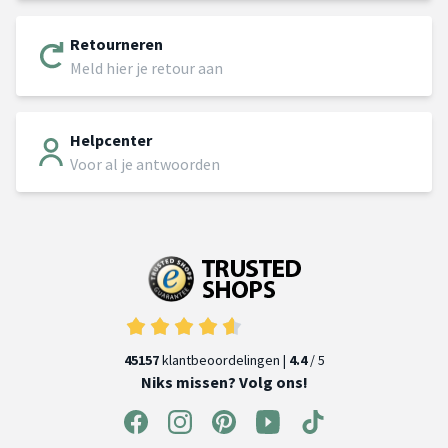
Retourneren
Meld hier je retour aan
Helpcenter
Voor al je antwoorden
45157
klantbeoordelingen |
4.4
/ 5
Niks missen? Volg ons!