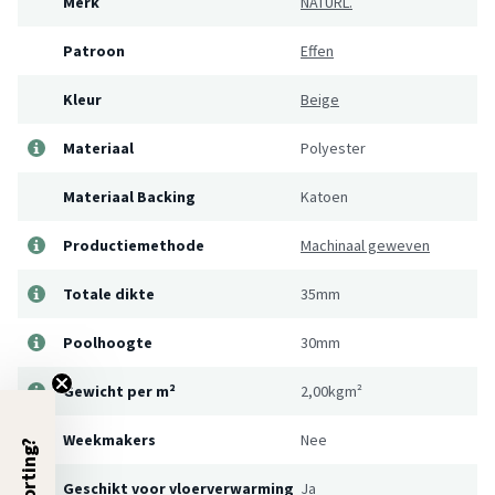
Merk
NATURL.
Patroon
Effen
Kleur
Beige
Materiaal
Polyester
Materiaal Backing
Katoen
Productiemethode
Machinaal geweven
Totale dikte
35mm
Poolhoogte
30mm
Gewicht per m²
2,00kgm²
Weekmakers
Nee
5% Korting?
Geschikt voor vloerverwarming
Ja