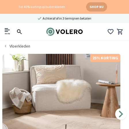
Tot 40% korting op buitenkleden
SHOP NU
Achteraf of in 3 termijnen betalen
menu
Vloerkleden
25% KORTING