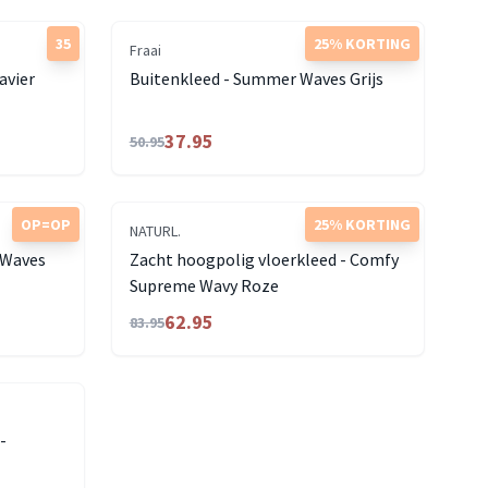
35
25% KORTING
Fraai
avier
Buitenkleed - Summer Waves Grijs
37.95
50.95
OP=OP
25% KORTING
NATURL.
 Waves
Zacht hoogpolig vloerkleed - Comfy
Supreme Wavy Roze
62.95
83.95
-