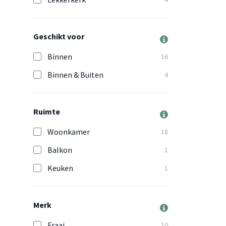
Geschikt voor
Binnen
16
Binnen & Buiten
4
Ruimte
Woonkamer
18
Balkon
1
Keuken
1
Merk
Fraai
10