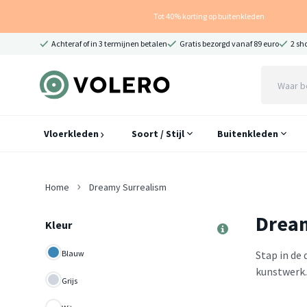
Tot 40% korting op buitenkleden
Achteraf of in 3 termijnen betalen
Gratis bezorgd vanaf 89 euro
2 sh
Vloerkleden
Soort / Stijl
Buitenkleden
Home
Dreamy Surrealism
Drea
Kleur
Blauw
Stap in de
kunstwerk. 
Grijs