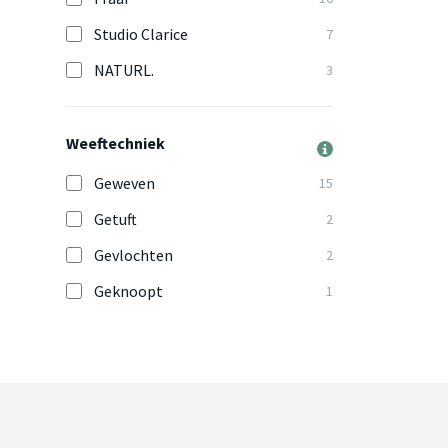
Studio Clarice
7
NATURL.
3
Weeftechniek
Geweven
15
Getuft
2
Gevlochten
2
Geknoopt
1