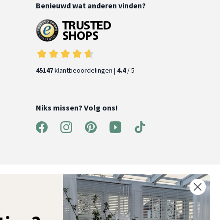
Benieuwd wat anderen vinden?
45147
klantbeoordelingen |
4.4
/ 5
Niks missen? Volg ons!
ntvang 5% korting op je eerste bestelling
chrijf je in voor onze nieuwsbrief en ontvang als eerste nieuwe
ooninspiratie, collecties en aanbiedingen