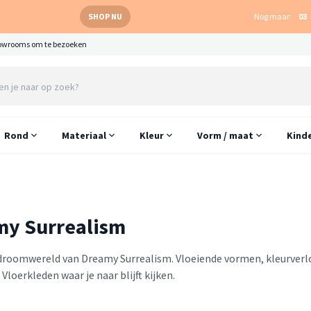
SHOP NU
Nog maar:
03
owrooms om te bezoeken
Rond
Materiaal
Kleur
Vorm / maat
Kind
my Surrealism
 droomwereld van Dreamy Surrealism. Vloeiende vormen, kleurverlo
Vloerkleden waar je naar blijft kijken.