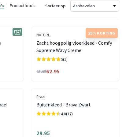
's
Productfoto's
Sorteer op
25% KORTING
NATURL.
e
Zacht hoogpolig vloerkleed - Comfy
Supreme Wavy Creme
5
(1)
62.95
83.95
Fraai
hael
Buitenkleed - Brava Zwart
4.8
(17)
29.95