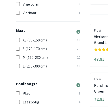
Vrije vorm
3
Vierkant
1
Maat
Fraai
Vierkant
XS (80-150 cm)
18
Grand L
S (120-170 cm)
20
M (160-230 cm)
20
47.95
L (200-300 cm)
18
Fraai
Poolhoogte
Rond mod
Groen
Plat
3
72.95
Laagpolig
4