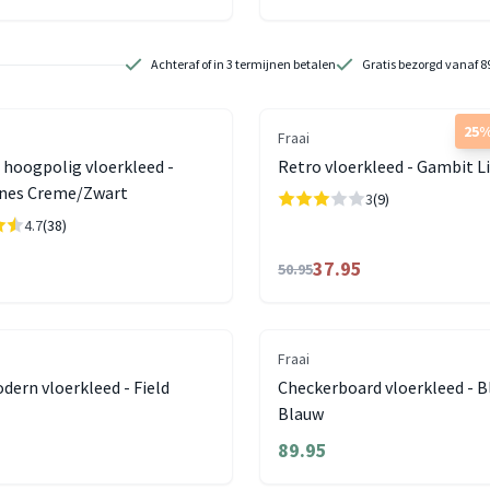
Achteraf of in 3 termijnen betalen
Gratis bezorgd vanaf 8
25%
Fraai
 hoogpolig vloerkleed -
Retro vloerkleed - Gambit L
ines Creme/Zwart
3
(9)
4.7
(38)
37.95
50.95
Fraai
ern vloerkleed - Field
Checkerboard vloerkleed - B
Blauw
89.95