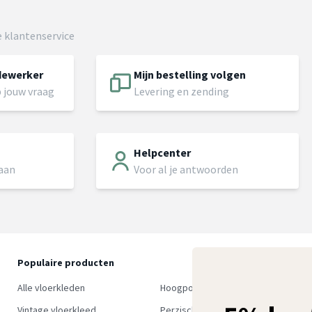
 klantenservice
dewerker
Mijn bestelling volgen
 jouw vraag
Levering en zending
Helpcenter
 aan
Voor al je antwoorden
Populaire producten
O
S
Alle vloerkleden
Hoogpolig vloerkleed
w
Vintage vloerkleed
Perzisch tapijt