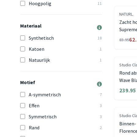
Hoogpolig
11
NATURL.
Zacht h
Materiaal
Supreme
Synthetisch
18
62
83.95
Katoen
1
Natuurlijk
1
Studio Cl
Rond abs
Wave Bl
Motief
239.95
A-symmetrisch
7
Effen
3
Studio Cl
Symmetrisch
3
Binnen- 
Rand
2
Florence