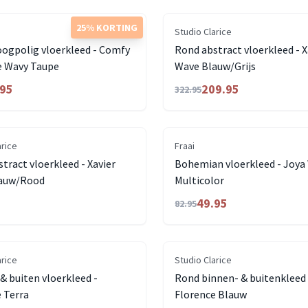
25% KORTING
Studio Clarice
oogpolig vloerkleed - Comfy
Rond abstract vloerkleed - X
 Wavy Taupe
Wave Blauw/Grijs
.95
209.95
322.95
arice
Fraai
tract vloerkleed - Xavier
Bohemian vloerkleed - Joya
auw/Rood
Multicolor
49.95
82.95
arice
Studio Clarice
& buiten vloerkleed -
Rond binnen- & buitenkleed 
 Terra
Florence Blauw