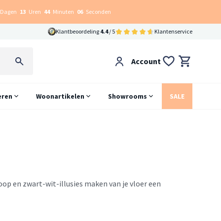
Dagen
13
Uren
44
Minuten
05
Seconden
Klantbeoordeling
4.4
/ 5
Klantenservice
Account
eren
Woonartikelen
Showrooms
SALE
op en zwart-wit-illusies maken van je vloer een