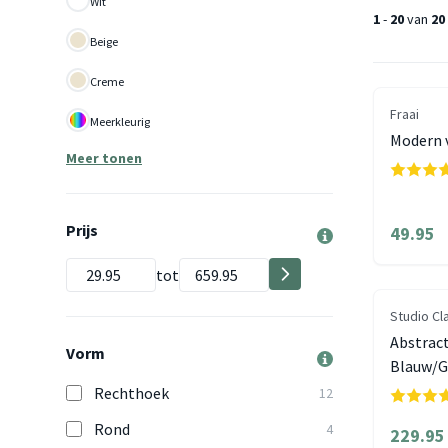
Wit
1
-
20
van
20
Beige
Creme
Fraai
Meerkleurig
Modern v
Meer tonen
Prijs
49.95
tot
Studio Cl
Abstract
Vorm
Blauw/Gr
Rechthoek
12
Rond
4
229.95