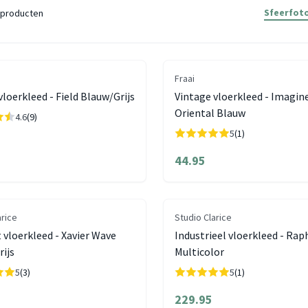
Sfeerfoto
producten
Fraai
loerkleed - Field Blauw/Grijs
Vintage vloerkleed - Imagin
Oriental Blauw
4.6
(9)
5
(1)
44.95
arice
Studio Clarice
 vloerkleed - Xavier Wave
Industrieel vloerkleed - Rap
ijs
Multicolor
5
(3)
5
(1)
229.95