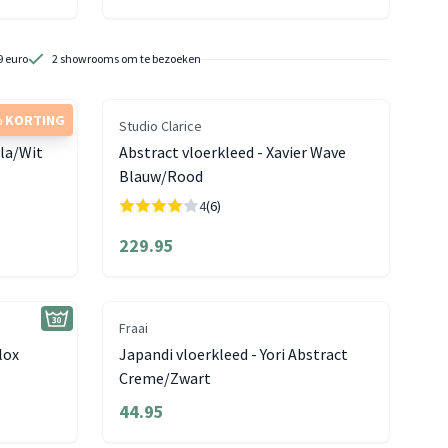
9 euro
2 showrooms om te bezoeken
 KORTING
Studio Clarice
ila/Wit
Abstract vloerkleed - Xavier Wave
Blauw/Rood
4
(6)
229.95
Fraai
lox
Japandi vloerkleed - Yori Abstract
Creme/Zwart
44.95