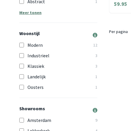
Abstract
1
59.95
Meer tonen
Per pagina
Woonstijl
Modern
12
Industrieel
3
Klassiek
3
Landelijk
1
Oosters
1
Showrooms
Amsterdam
9
Lekkerkerk
4