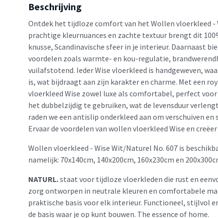
Beschrijving
Ontdek het tijdloze comfort van het Wollen vloerkleed - 
prachtige kleurnuances en zachte textuur brengt dit 100
knusse, Scandinavische sfeer in je interieur. Daarnaast bi
voordelen zoals warmte- en kou-regulatie, brandwerendh
vuilafstotend. Ieder Wise vloerkleed is handgeweven, wa
is, wat bijdraagt aan zijn karakter en charme. Met een ro
vloerkleed Wise zowel luxe als comfortabel, perfect voor
het dubbelzijdig te gebruiken, wat de levensduur verleng
raden we een antislip onderkleed aan om verschuiven en 
Ervaar de voordelen van wollen vloerkleed Wise en creëer e
Wollen vloerkleed - Wise Wit/Naturel No. 607 is beschikb
namelijk: 70x140cm, 140x200cm, 160x230cm en 200x300c
NATURL.
staat voor tijdloze vloerkleden die rust en eenv
zorg ontworpen in neutrale kleuren en comfortabele mat
praktische basis voor elk interieur. Functioneel, stijlvol 
de basis waar je op kunt bouwen. The essence of home.