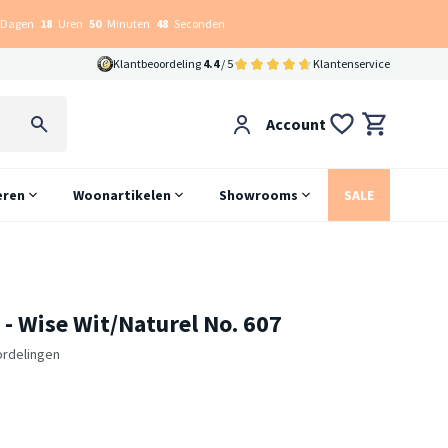
Dagen
18
Uren
50
Minuten
47
Seconden
Klantbeoordeling
4.4
/ 5
Klantenservice
Account
eren
Woonartikelen
Showrooms
SALE
 - Wise Wit/Naturel No. 607
ordelingen