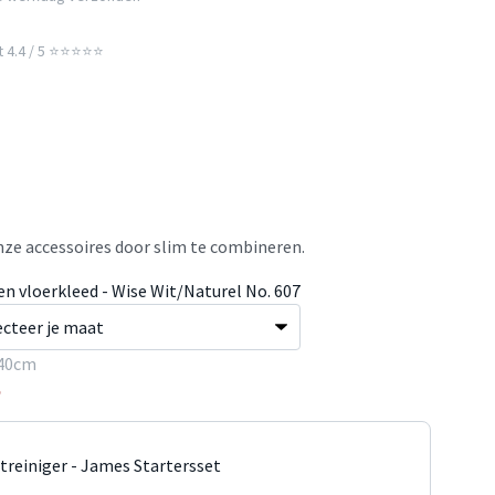
t 4.4 / 5 ⭐⭐⭐⭐⭐
ze accessoires door slim te combineren.
en vloerkleed - Wise Wit/Naturel No. 607
40cm
5
jtreiniger - James Startersset