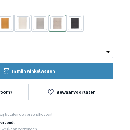
Geel
Wit
Grijs
Wit
Antraciet
In mijn winkelwagen
wroom?
Bewaar voor later
wij betalen de verzendkosten!
 verzonden
e werkdag verzonden