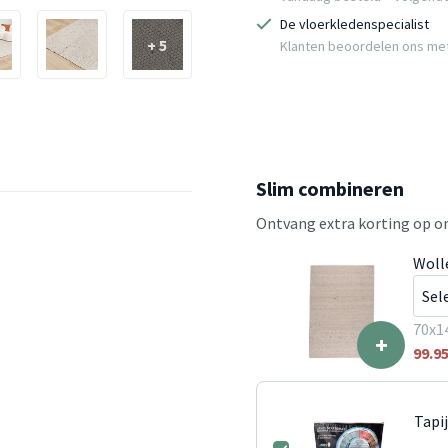
De vloerkledenspecialist
+ 5
Klanten beoordelen ons me
Slim combineren
Ontvang extra korting op on
Woll
70x1
+
99.9
Tapi