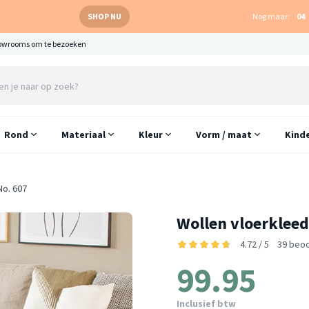
SHOP NU
Nog maar:
04
owrooms om te bezoeken
Rond
Materiaal
Kleur
Vorm / maat
Kind
No. 607
Wollen vloerkleed
4.72 / 5
39 beo
99.95
Inclusief btw