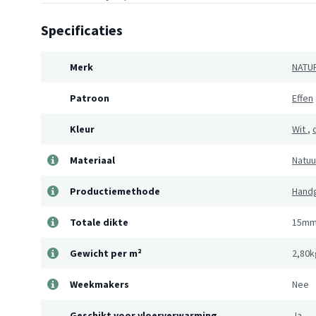
Specificaties
Merk
NATUR
Patroon
Effen
Kleur
Wit
,
Materiaal
Natuur
Productiemethode
Hand
Totale dikte
15m
Gewicht per m²
2,80
Weekmakers
Nee
Geschikt voor vloerverwarming
Ja