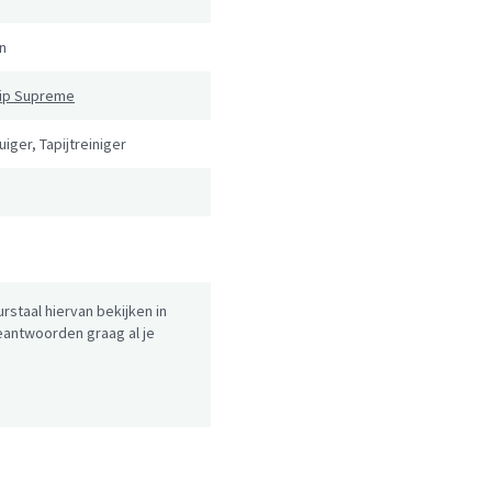
n
lip Supreme
uiger, Tapijtreiniger
urstaal hiervan bekijken in
antwoorden graag al je