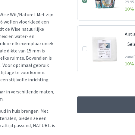
29.95
10
% 
Wise Wit/Naturel. Met zijn
% wollen vloerkleed een
edt de Wise natuurlijke
Anti
eid en water- en
ardoor elk exemplaar uniek
yale dikte van 15 mm is
vanaf
 elke ruimte. Bovendien is
10
% 
t. Voor optimaal gebruik
slijtage te voorkomen.
en stijlvolle inrichting.
aar in verschillende maten,
m.
oud in huis brengen. Met
erialen, bieden ze een
en altijd passend, NATURL. is