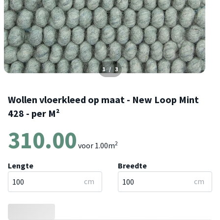
1
/
3
Wollen vloerkleed op maat - New Loop Mint
428 - per M²
310.00
2
voor
1.00
m
Lengte
Breedte
cm
cm