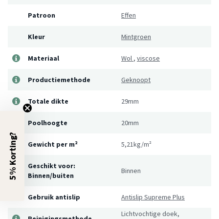
Patroon
Effen
Kleur
Mintgroen
Materiaal
Wol
,
viscose
Productiemethode
Geknoopt
Totale dikte
29mm
Poolhoogte
20mm
5% Korting?
Gewicht per m²
5,21kg/m²
Geschikt voor:
Binnen
Binnen/buiten
Gebruik antislip
Antislip Supreme Plus
Lichtvochtige doek,
Reinigingsmethode