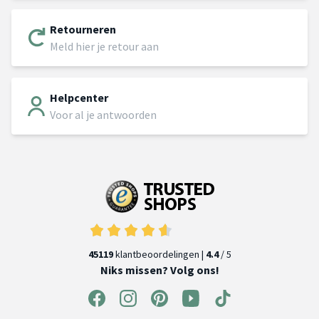
Retourneren
Meld hier je retour aan
Helpcenter
Voor al je antwoorden
45119
klantbeoordelingen |
4.4
/ 5
Niks missen? Volg ons!