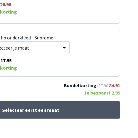
26.96
korting
slip onderkleed - Supreme
17.95
korting
Bundelkorting:
84.91
87.90
Je bespaart
2.99
Selecteer eerst een maat