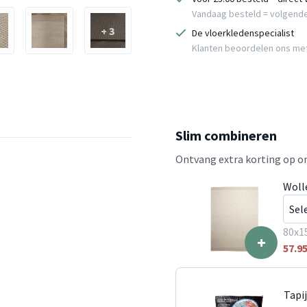
Vandaag besteld = volgend
+ 3
De vloerkledenspecialist
Klanten beoordelen ons me
Slim combineren
Ontvang extra korting op on
Woll
80x1
+
57.9
Tapi