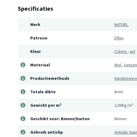
Specificaties
Merk
NATURL.
Patroon
Effen
Kleur
Crème
,
wit
Materiaal
Wol
,
katoen
Productiemethode
Handgewev
Totale dikte
8mm
Gewicht per m²
2,00kg/m²
Geschikt voor: Binnen/buiten
Binnen
Gebruik antislip
Antislip Su