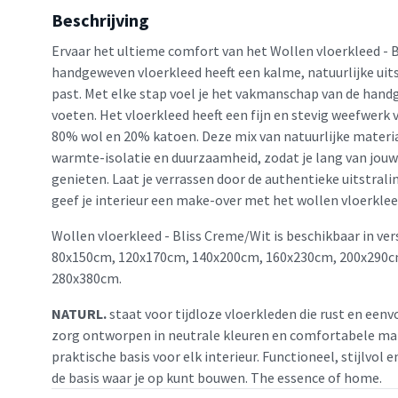
Beschrijving
Ervaar het ultieme comfort van het Wollen vloerkleed - B
handgeweven vloerkleed heeft een kalme, natuurlijke uitst
past. Met elke stap voel je het vakmanschap van de hand
voeten. Het vloerkleed heeft een fijn en stevig weefwerk 
80% wol en 20% katoen. Deze mix van natuurlijke materi
warmte-isolatie en duurzaamheid, zodat je lang van jouw 
genieten. Laat je verrassen door de authentieke uitstrali
geef je interieur een make-over met het wollen vloerklee
Wollen vloerkleed - Bliss Creme/Wit is beschikbaar in ve
80x150cm, 120x170cm, 140x200cm, 160x230cm, 200x290c
280x380cm.
NATURL.
staat voor tijdloze vloerkleden die rust en eenv
zorg ontworpen in neutrale kleuren en comfortabele mat
praktische basis voor elk interieur. Functioneel, stijlvol 
de basis waar je op kunt bouwen. The essence of home.