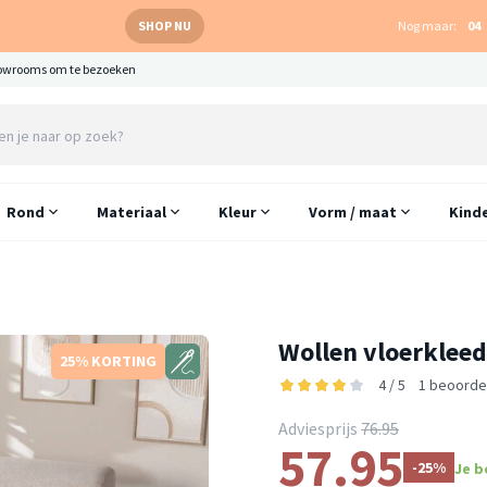
SHOP NU
Nog maar:
04
owrooms om te bezoeken
Rond
Materiaal
Kleur
Vorm / maat
Kind
Wollen vloerkleed
25% KORTING
4 / 5
1 beoorde
Adviesprijs
76.95
57.95
-25%
Je b