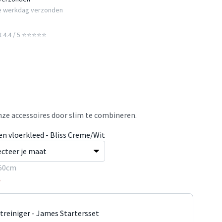
e werkdag verzonden
t 4.4 / 5 ⭐⭐⭐⭐⭐
ze accessoires door slim te combineren.
en vloerkleed - Bliss Creme/Wit
50cm
5
jtreiniger - James Startersset