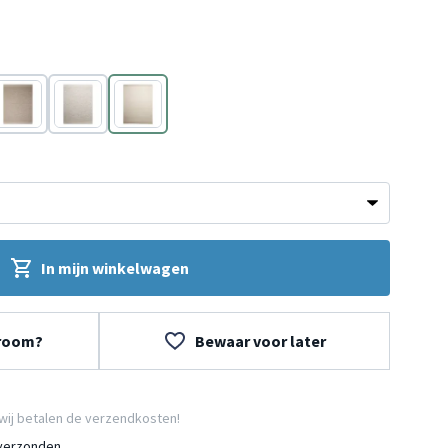
Beige
Beige
Wit
In mijn winkelwagen
wroom?
Bewaar voor later
wij betalen de verzendkosten!
 verzonden