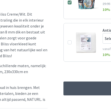
29.95
10
% 
liss Creme/Wit. Dit
raling die in elk interieur
geweven kwaliteit onder je
Anti
van 8 mm dik en bestaat uit
alen zorgt voor goede
Bliss vloerkleed kunt
vanaf
ng van het natuurlijke wol en
10
% 
d Bliss!
rschillende maten, namelijk:
m, 230x330cm en
oud in huis brengen. Met
erialen, bieden ze een
en altijd passend, NATURL. is