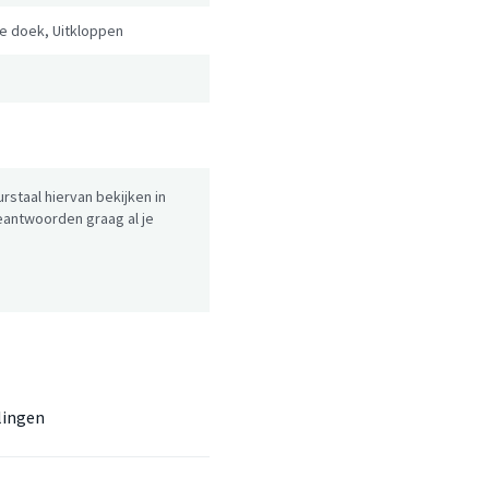
ge doek, Uitkloppen
urstaal hiervan bekijken in
antwoorden graag al je
lingen