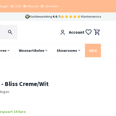
Dagen
16
Uren
40
Minuten
27
Seconden
Klantbeoordeling
4.4
/ 5
Klantenservice
Account
eren
Woonartikelen
Showrooms
SALE
 - Bliss Creme/Wit
lingen
espaart 19 Euro