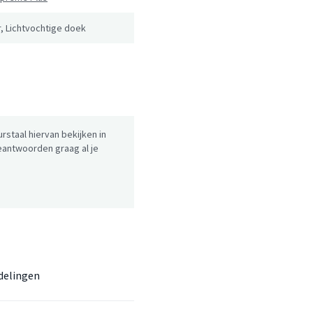
, Lichtvochtige doek
urstaal hiervan bekijken in
antwoorden graag al je
delingen