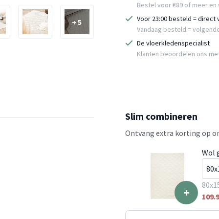
Bestel voor €89 of meer en 
Voor 23:00 besteld = direct
+ 5
Vandaag besteld = volgend
De vloerkledenspecialist
Klanten beoordelen ons me
Slim combineren
Ontvang extra korting op on
Wol 
80x1
+
109.