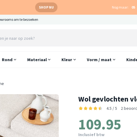
SHOP NU
Nog maar:
05
owrooms om te bezoeken
Rond
Materiaal
Kleur
Vorm / maat
Kind
eme
Wol gevlochten vl
4.5 / 5
2 beoord
109.95
Inclusief btw