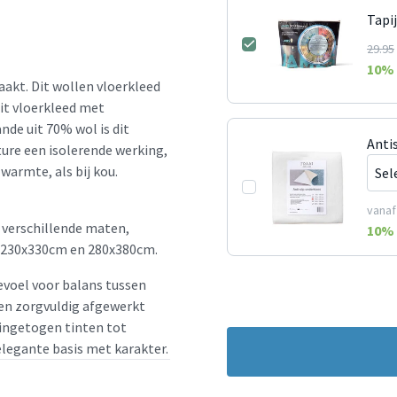
Tapi
29.95
10
% 
akt. Dit wollen vloerkleed
it vloerkleed met
nde uit 70% wol is dit
Anti
ture een isolerende werking,
warmte, als bij kou.
vanaf
 verschillende maten,
10
% 
 230x330cm en 280x380cm.
voel voor balans tussen
g en zorgvuldig afgewerkt
 ingetogen tinten tot
elegante basis met karakter.