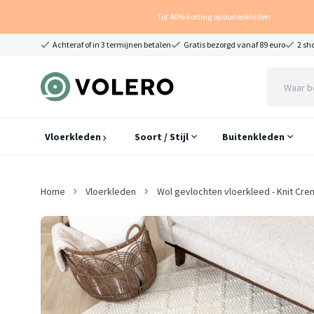
Tot 40% korting op buitenkleden
Achteraf of in 3 termijnen betalen
Gratis bezorgd vanaf 89 euro
2 sh
Vloerkleden
Soort / Stijl
Buitenkleden
Home
Vloerkleden
Wol gevlochten vloerkleed - Knit Cr