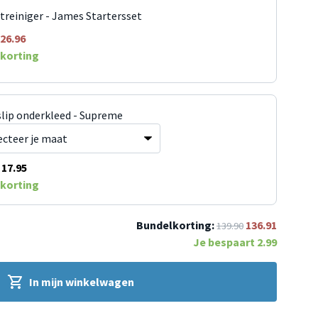
jtreiniger - James Startersset
26.96
korting
slip onderkleed - Supreme
17.95
korting
Bundelkorting:
136.91
139.90
Je bespaart
2.99
In mijn winkelwagen