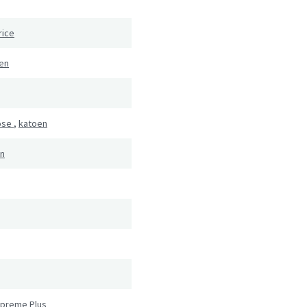
rice
ten
ose
,
katoen
en
upreme Plus