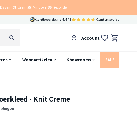
Dagen
08
Uren
55
Minuten
35
Seconden
Klantbeoordeling
4.4
/ 5
Klantenservice
Account
eren
Woonartikelen
Showrooms
SALE
oerkleed - Knit Creme
elingen