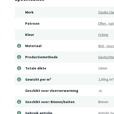
Merk
Studio Cla
Patroon
Effen
,
rui
Kleur
Crème
Materiaal
Wol
,
visc
Productiemethode
Gevlocht
Totale dikte
10mm
Gewicht per m²
2,65kg/m²
Geschikt voor vloerverwarming
Ja
Geschikt voor: Binnen/buiten
Binnen
Gebruik antislip
Antislip S