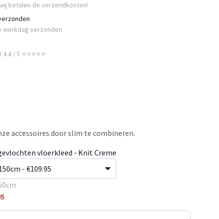
wij betalen de verzendkosten!
 verzonden
e werkdag verzonden
t 4.4 / 5 ⭐⭐⭐⭐⭐
ze accessoires door slim te combineren.
gevlochten vloerkleed - Knit Creme
50cm
95