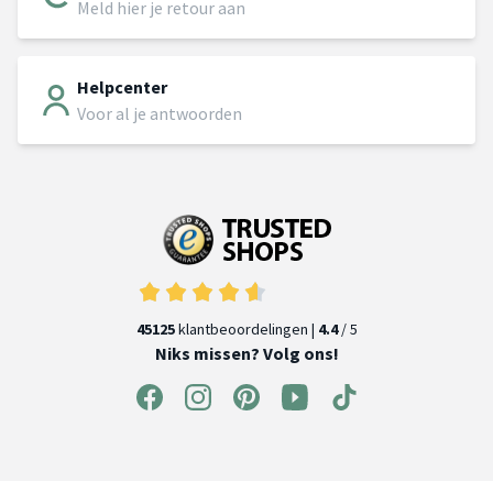
Meld hier je retour aan
Helpcenter
Voor al je antwoorden
45125
klantbeoordelingen |
4.4
/ 5
Niks missen? Volg ons!