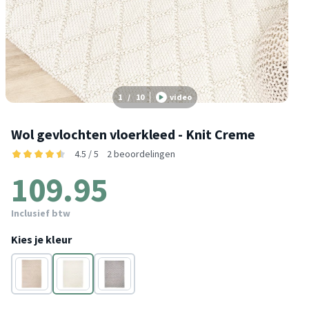
1
/
10
video
Wol gevlochten vloerkleed - Knit Creme
4.5 / 5
2 beoordelingen
109.95
Inclusief btw
Kies je kleur
Grijs
Crème
Grijs