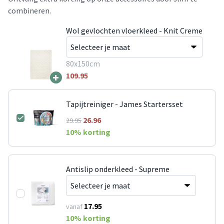
combineren.
Wol gevlochten vloerkleed - Knit Creme
80x150cm
+
109.95
Tapijtreiniger - James Startersset
26.96
29.95
10
% korting
Antislip onderkleed - Supreme
17.95
vanaf
10
% korting