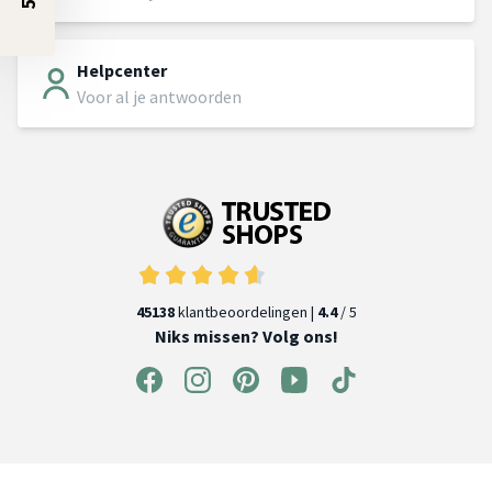
Helpcenter
Voor al je antwoorden
45138
klantbeoordelingen |
4.4
/ 5
Niks missen? Volg ons!