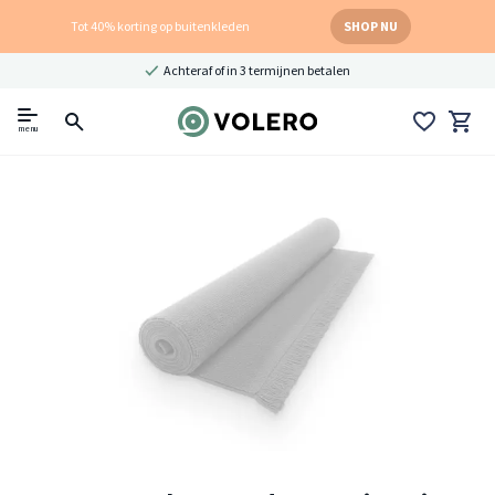
Tot 40% korting op buitenkleden
SHOP NU
Achteraf of in 3 termijnen betalen
menu