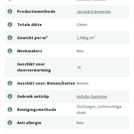
Productiemethode
Jacquard geweven
Totale dikte
10mm
Gewicht per m²
2,60kg/m²
Weekmakers
Nee
Geschikt voor
Ja
vloerverwarming
Geschikt voor: Binnen/buiten
Binnen
Gebruik antislip
Antislip Supreme
Stofzuiger, Lichtvochtige
Reinigingsmethode
doek
Anti allergie
Nee