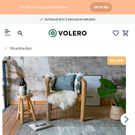
Tot 40% korting op buitenkleden
SHOP NU
Achteraf of in 3 termijnen betalen
menu
Vloerkleden
OP=OP