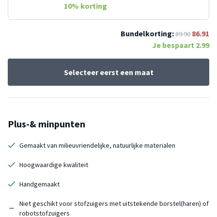
10
% korting
Bundelkorting:
86.91
89.90
Je bespaart
2.99
Selecteer eerst een maat
Plus-& minpunten
Gemaakt van milieuvriendelijke, natuurlijke materialen
Hoogwaardige kwaliteit
Handgemaakt
Niet geschikt voor stofzuigers met uitstekende borstel(haren) of
robotstofzuigers