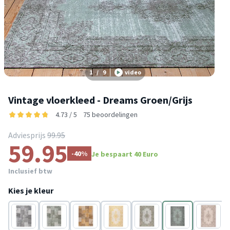
1
/
9
video
Vintage vloerkleed - Dreams Groen/Grijs
4.73 / 5
75 beoordelingen
Adviesprijs
99.95
59.95
-40%
Je bespaart 40 Euro
Inclusief btw
Kies je kleur