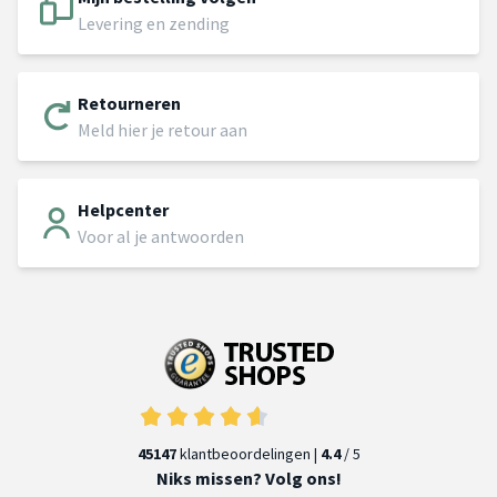
Levering en zending
Retourneren
Meld hier je retour aan
Helpcenter
Voor al je antwoorden
45147
klantbeoordelingen |
4.4
/ 5
Niks missen? Volg ons!