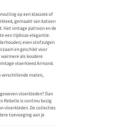
nvulling op een klassiek of
oerkleed, gemaakt van katoen
it. Het vintage patroon en de
e een tijdloze elegantie.
nderhouden; even stofzuigen
uurzaam en geschikt voor
l warmere als koudere
 vintage vloerkleed Armand.
n verschillende maten,
geweven vloerkleden? Dan
 Rebelle is continu bezig
n vloerkleden. De collecties
dere toevoeging aan je