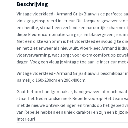
Beschrijving
Vintage vloerkleed - Armand Grijs/Blauw is de perfecte aa
vintage geïnspireerd interieur. Dit Jacquard geweven vl
en chenille, straalt een verfijnde en natuurlijke charme u
diepe kleurencombinatie van grijs en blauw geven je ruimt
Met een dikte van 5mm is het vloerkleed eenvoudig te o
en het ziet er weer als nieuw uit. Vloerkleed Armand is d
vloerverwarming, wat zorgt voor extra comfort op zowe
dagen. Voeg een vleugje vintage toe aan je interieur met
Vintage vloerkleed - Armand Grijs/Blauw is beschikbaar i
namelijk: 160x230cm en 290x400cm.
Gaat het om handgemaakte, handgeweven of machinaal 
staat het Nederlandse merk Rebelle voorop! Het team van
met de nieuwe ontwikkelingen en trends op het gebied va
van Rebelle hebben een uniek karakter en zijn een bijzon
interieur!