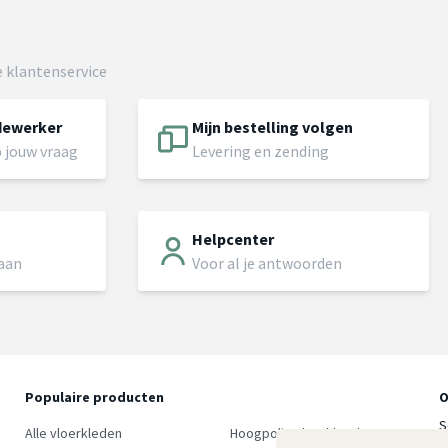
 klantenservice
dewerker
Mijn bestelling volgen
 jouw vraag
Levering en zending
Helpcenter
 aan
Voor al je antwoorden
Populaire producten
O
S
Alle vloerkleden
Hoogpolig vloerkleed
w