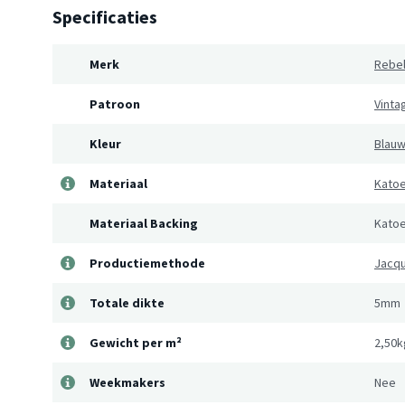
Specificaties
Merk
Rebel
Patroon
Vinta
Kleur
Blau
Materiaal
Kato
Materiaal Backing
Kato
Productiemethode
Jacq
Totale dikte
5mm
Gewicht per m²
2,50
Weekmakers
Nee