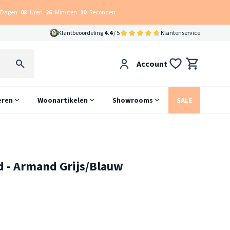
Dagen
08
Uren
26
Minuten
09
Seconden
Klantbeoordeling
4.4
/ 5
Klantenservice
Account
eren
Woonartikelen
Showrooms
SALE
d - Armand Grijs/Blauw