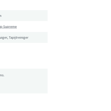
n
lip Supreme
uiger, Tapijtreiniger
ms.