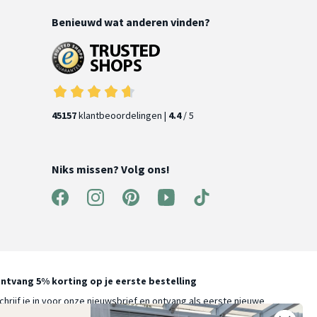
Benieuwd wat anderen vinden?
45157
klantbeoordelingen |
4.4
/ 5
Niks missen? Volg ons!
ntvang 5% korting op je eerste bestelling
chrijf je in voor onze nieuwsbrief en ontvang als eerste nieuwe
ooninspiratie, collecties en aanbiedingen