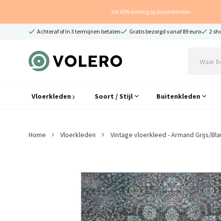
Tot 40% korting op buitenkleden
Achteraf of in 3 termijnen betalen
Gratis bezorgd vanaf 89 euro
2 sh
Vloerkleden
Soort / Stijl
Buitenkleden
Home
Vloerkleden
Vintage vloerkleed - Armand Grijs/Bl