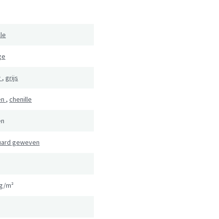
le
ge
w
,
grijs
en
,
chenille
en
uard geweven
kg/m²