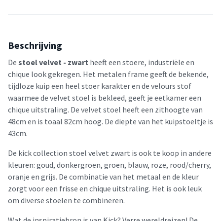
Beschrijving
De
stoel velvet - zwart
heeft een stoere, industriële en
chique look gekregen. Het metalen frame geeft de bekende,
tijdloze kuip een heel stoer karakter en de velours stof
waarmee de velvet stoel is bekleed, geeft je eetkamer een
chique uitstraling. De velvet stoel heeft een zithoogte van
48cm en is toaal 82cm hoog. De diepte van het kuipstoeltje is
43cm.
De kick collection stoel velvet zwart is ook te koop in andere
kleuren: goud, donkergroen, groen, blauw, roze, rood/cherry,
oranje en grijs. De combinatie van het metaal en de kleur
zorgt voor een frisse en chique uitstraling. Het is ook leuk
om diverse stoelen te combineren.
Wat de inspiratiebron is van Kick? Verre wereldreizen! De