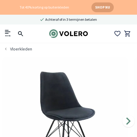
Tot 40% korting op buitenkleden
SHOP NU
Achteraf of in 3 termijnen betalen
menu
Vloerkleden