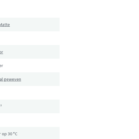
Matte
or
er
al geweven
²
 op 30 °C