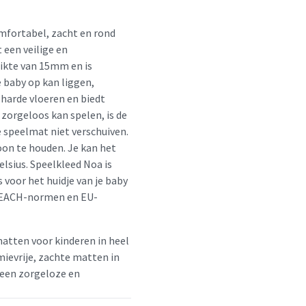
omfortabel, zacht en rond
 een veilige en
ikte van 15mm en is
 baby op kan liggen,
 harde vloeren en biedt
zorgeloos kan spelen, is de
e speelmat niet verschuiven.
oon te houden. Je kan het
lsius. Speelkleed Noa is
 voor het huidje van je baby
 REACH-normen en EU-
matten voor kinderen in heel
mievrije, zachte matten in
e een zorgeloze en