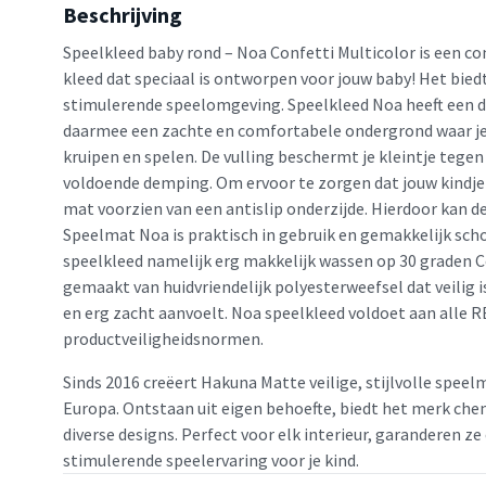
Beschrijving
Speelkleed baby rond – Noa Confetti Multicolor is een c
kleed dat speciaal is ontworpen voor jouw baby! Het biedt
stimulerende speelomgeving. Speelkleed Noa heeft een d
daarmee een zachte en comfortabele ondergrond waar je
kruipen en spelen. De vulling beschermt je kleintje tegen
voldoende demping. Om ervoor te zorgen dat jouw kindje 
mat voorzien van een antislip onderzijde. Hierdoor kan d
Speelmat Noa is praktisch in gebruik en gemakkelijk sch
speelkleed namelijk erg makkelijk wassen op 30 graden Ce
gemaakt van huidvriendelijk polyesterweefsel dat veilig is
en erg zacht aanvoelt. Noa speelkleed voldoet aan alle
productveiligheidsnormen.
Sinds 2016 creëert Hakuna Matte veilige, stijlvolle speel
Europa. Ontstaan uit eigen behoefte, biedt het merk che
diverse designs. Perfect voor elk interieur, garanderen z
stimulerende speelervaring voor je kind.