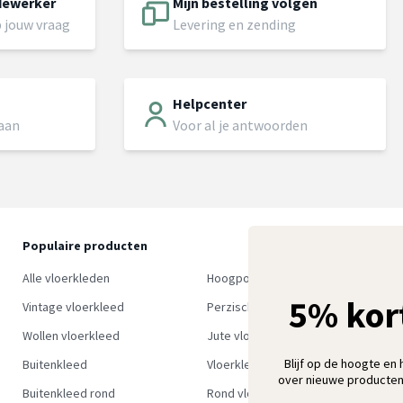
dewerker
Mijn bestelling volgen
 jouw vraag
Levering en zending
Helpcenter
 aan
Voor al je antwoorden
Populaire producten
O
S
Alle vloerkleden
Hoogpolig vloerkleed
w
5% kor
Vintage vloerkleed
Perzisch tapijt
Wollen vloerkleed
Jute vloerkleed
Blijf op de hoogte en 
Buitenkleed
Vloerkleed groen
over nieuwe producten
Buitenkleed rond
Rond vloerkleed