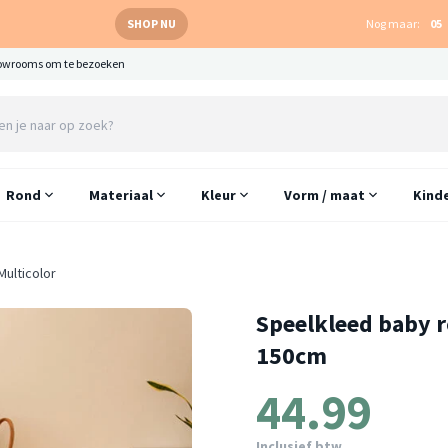
SHOP NU
Nog maar:
05
owrooms om te bezoeken
Rond
Materiaal
Kleur
Vorm / maat
Kind
Multicolor
Speelkleed baby ro
150cm
44.99
Inclusief btw