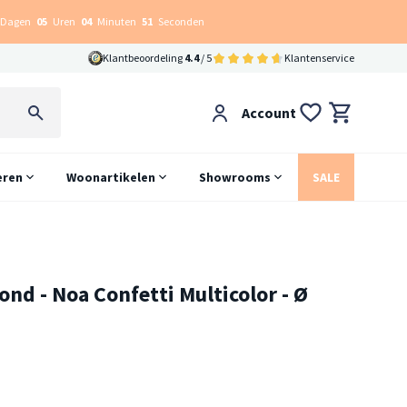
Dagen
05
Uren
04
Minuten
50
Seconden
Klantbeoordeling
4.4
/ 5
Klantenservice
Account
eren
Woonartikelen
Showrooms
SALE
nd - Noa Confetti Multicolor - Ø