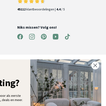
45112
klantbeoordelingen |
4.4
/ 5
Niks missen? Volg ons!
ntvang 5% korting op je eerste bestelling
chrijf je in voor onze nieuwsbrief en ontvang als eerste nieuwe
ooninspiratie, collecties en aanbiedingen
ting?
hoor als eerste
, deals en meer.
Aanmelden