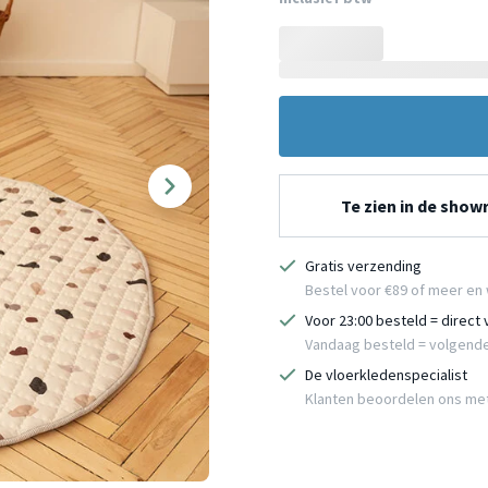
Te zien in de sho
Gratis verzending
Bestel voor €89 of meer en 
Voor 23:00 besteld = direct
Vandaag besteld = volgend
De vloerkledenspecialist
Klanten beoordelen ons me