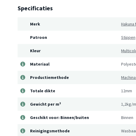
Specificaties
Merk
Hakuna 
Patroon
Stippen
Kleur
Multicol
Materiaal
Polyest
Productiemethode
Machina
Totale dikte
12mm
Gewicht per m²
1,2kg/m
Geschikt voor: Binnen/buiten
Binnen
Reinigingsmethode
Wasbaar