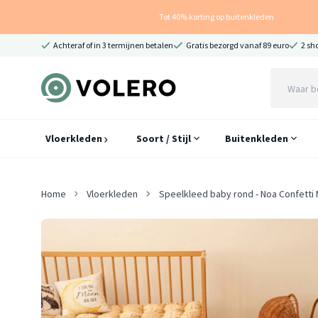
Tot 40% korting op buitenkleden
Achteraf of in 3 termijnen betalen
Gratis bezorgd vanaf 89 euro
2 sh
Vloerkleden
Soort / Stijl
Buitenkleden
Home
Vloerkleden
Speelkleed baby rond - Noa Confetti 