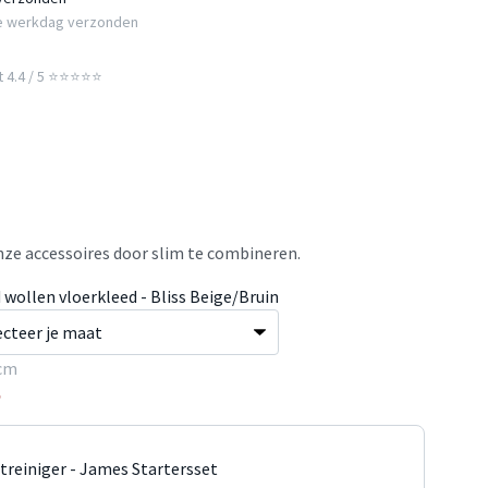
e werkdag verzonden
t 4.4 / 5 ⭐⭐⭐⭐⭐
ze accessoires door slim te combineren.
 wollen vloerkleed - Bliss Beige/Bruin
cm
5
jtreiniger - James Startersset