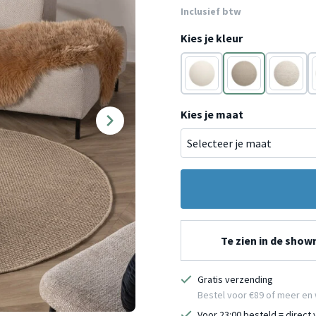
Inclusief btw
Kies je kleur
Crème
Beige
Beige
Kies je maat
Te zien in de sho
Gratis verzending
Bestel voor €89 of meer en 
Voor 23:00 besteld = direct