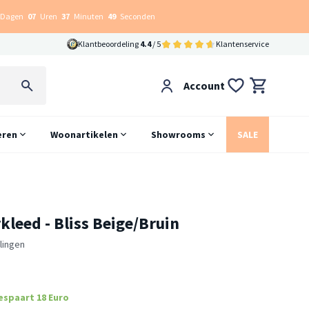
Dagen
07
Uren
37
Minuten
47
Seconden
Klantbeoordeling
4.4
/ 5
Klantenservice
Account
eren
Woonartikelen
Showrooms
SALE
kleed - Bliss Beige/Bruin
lingen
espaart 18 Euro