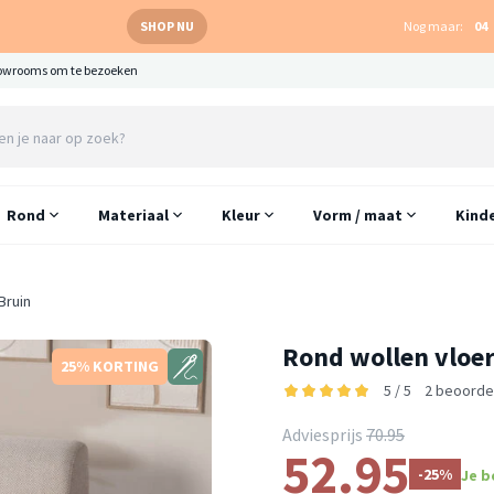
SHOP NU
Nog maar:
04
owrooms om te bezoeken
Rond
Materiaal
Kleur
Vorm / maat
Kind
Bruin
Rond wollen vloer
25% KORTING
5 / 5
2 beoorde
Adviesprijs
70.95
52.95
-25%
Je b