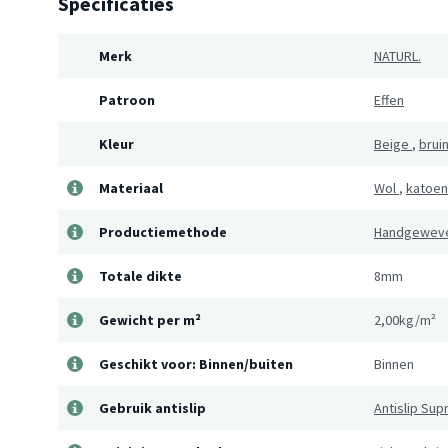
Specificaties
Merk
NATURL.
Patroon
Effen
Kleur
Beige
,
brui
Materiaal
Wol
,
katoen
Productiemethode
Handgewev
Totale dikte
8mm
Gewicht per m²
2,00kg/m²
Geschikt voor: Binnen/buiten
Binnen
Gebruik antislip
Antislip Su