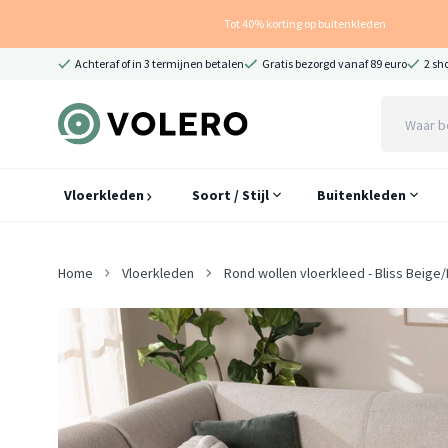
Tot 40% korting op buitenkleden
Achteraf of in 3 termijnen betalen
Gratis bezorgd vanaf 89 euro
2 sh
Vloerkleden
Soort / Stijl
Buitenkleden
Home
Vloerkleden
Rond wollen vloerkleed - Bliss Beige/