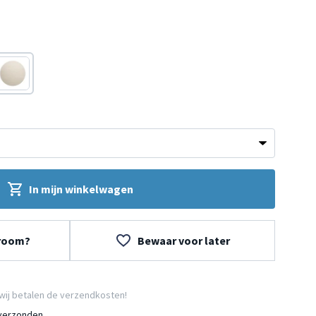
Wit
In mijn winkelwagen
wroom?
Bewaar voor later
wij betalen de verzendkosten!
 verzonden