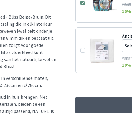
29.95
10
% 
d - Bliss Beige/Bruin. Dit
raling die in elk interieur
geweven kwaliteit onder je
Anti
van 8 mm dik en bestaat uit
alen zorgt voor goede
Bliss vloerkleed kunt
vanaf
ng van het natuurlijke wol en
10
% 
d Bliss!
 in verschillende maten,
 Ø 230cm en Ø 280cm.
oud in huis brengen. Met
erialen, bieden ze een
en altijd passend, NATURL. is