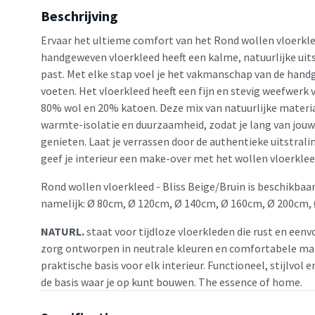
Beschrijving
Ervaar het ultieme comfort van het Rond wollen vloerklee
handgeweven vloerkleed heeft een kalme, natuurlijke uitst
past. Met elke stap voel je het vakmanschap van de hand
voeten. Het vloerkleed heeft een fijn en stevig weefwerk 
80% wol en 20% katoen. Deze mix van natuurlijke materi
warmte-isolatie en duurzaamheid, zodat je lang van jouw 
genieten. Laat je verrassen door de authentieke uitstrali
geef je interieur een make-over met het wollen vloerklee
Rond wollen vloerkleed - Bliss Beige/Bruin is beschikbaar
namelijk: Ø 80cm, Ø 120cm, Ø 140cm, Ø 160cm, Ø 200cm,
NATURL.
staat voor tijdloze vloerkleden die rust en eenv
zorg ontworpen in neutrale kleuren en comfortabele mat
praktische basis voor elk interieur. Functioneel, stijlvol 
de basis waar je op kunt bouwen. The essence of home.