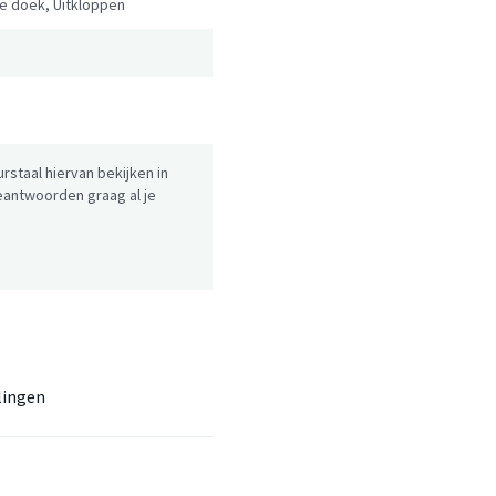
ge doek, Uitkloppen
urstaal hiervan bekijken in
antwoorden graag al je
lingen