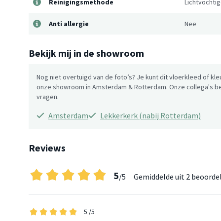
Reinigingsmethode
Lichtvochti
Anti allergie
Nee
Bekijk mij in de showroom
Nog niet overtuigd van de foto’s? Je kunt dit vloerkleed of kle
onze showroom in Amsterdam & Rotterdam. Onze collega's be
vragen.
Amsterdam
Lekkerkerk (nabij Rotterdam)
Reviews
5
/5
Gemiddelde uit
2 beoorde
5
/5