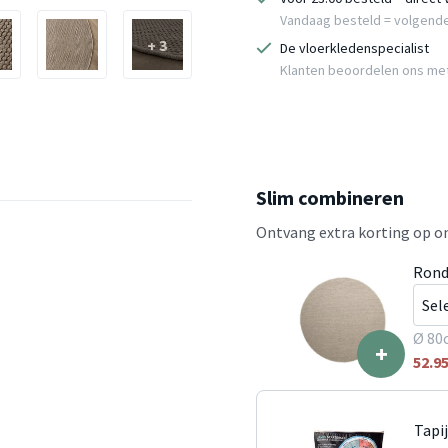
Vandaag besteld = volgend
+ 3
De vloerkledenspecialist
Klanten beoordelen ons me
Slim combineren
Ontvang extra korting op on
Rond
Ø 80
+
52.9
Tapi