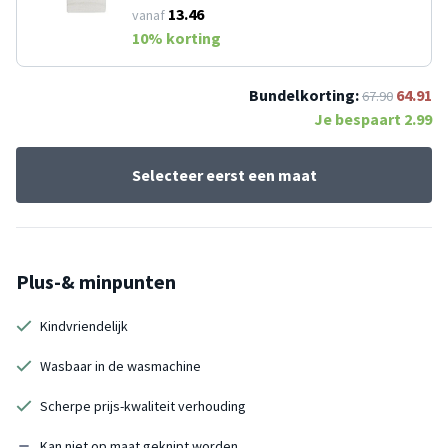
13.46
vanaf
10
% korting
Bundelkorting:
64.91
67.90
Je bespaart
2.99
Selecteer eerst een maat
Plus-& minpunten
Kindvriendelijk
Wasbaar in de wasmachine
Scherpe prijs-kwaliteit verhouding
Kan niet op maat geknipt worden