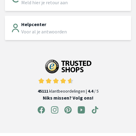
Meld hier je retour aan
Helpcenter
Voor al je antwoorden
45111
klantbeoordelingen |
4.4
/ 5
Niks missen? Volg ons!