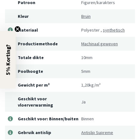
Patroon
Figuren/karakters
Kleur
Bruin
Materiaal
Polyester
,
synthetisch
Productiemethode
Machinaal geweven
5% Korting?
Totale dikte
10mm
Poolhoogte
5mm
Gewicht per m²
1,20kg/m²
Geschikt voor
Ja
vloerverwarming
Geschikt voor: Binnen/buiten
Binnen
Gebruik antislip
Antislip Supreme