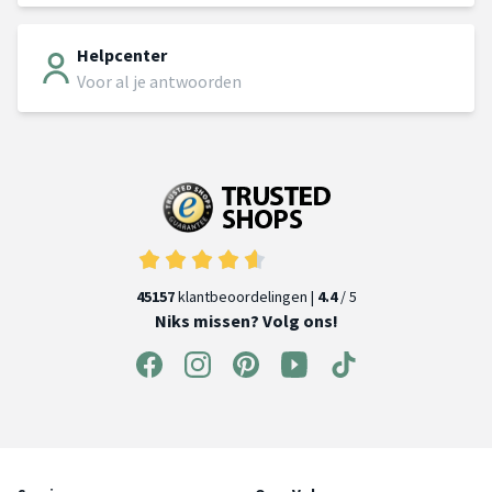
Helpcenter
Voor al je antwoorden
45157
klantbeoordelingen |
4.4
/ 5
Niks missen? Volg ons!