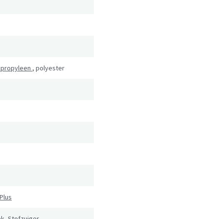
ypropyleen
,
polyester
Plus
k, Stofzuiger