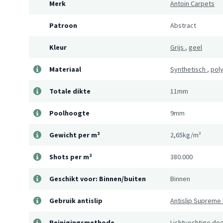
Merk
Antoin Carpets
Patroon
Abstract
Kleur
Grijs
,
geel
Materiaal
Synthetisch
,
pol
Totale dikte
11mm
Poolhoogte
9mm
Gewicht per m²
2,65kg/m²
Shots per m²
380.000
Geschikt voor: Binnen/buiten
Binnen
Gebruik antislip
Antislip Supreme 
Reinigingsmethode
Lichtvochtige doe