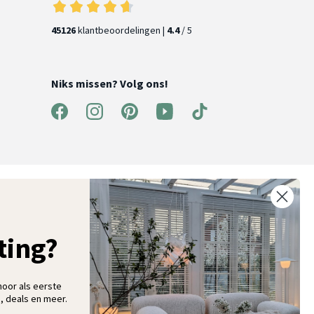
45126
klantbeoordelingen |
4.4
/ 5
Niks missen? Volg ons!
ntvang 5% korting op je eerste bestelling
chrijf je in voor onze nieuwsbrief en ontvang als eerste nieuwe
ooninspiratie, collecties en aanbiedingen
ting?
hoor als eerste
, deals en meer.
Aanmelden