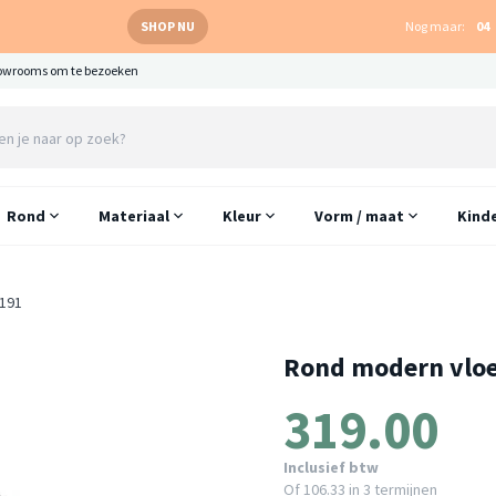
SHOP NU
Nog maar:
04
owrooms om te bezoeken
Rond
Materiaal
Kleur
Vorm / maat
Kind
191
Rond modern vloe
319.00
Inclusief btw
Of
106.33
in 3 termijnen