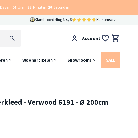
Dagen
04
Uren
26
Minuten
19
Seconden
Klantbeoordeling
4.4
/ 5
Klantenservice
Account
eren
Woonartikelen
Showrooms
SALE
rkleed - Verwood 6191 - Ø 200cm