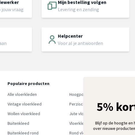
dewerker
Mijn bestelling volgen
 jouw vraag
Levering en zending
Helpcenter
 aan
Voor al je antwoorden
Populaire producten
O
S
Alle vloerkleden
Hoogpolig vloerkleed
w
5% kor
Vintage vloerkleed
Perzisch tapijt
Wollen vloerkleed
Jute vloerkleed
Blijf op de hoogte en 
Buitenkleed
Vloerkleed groen
over nieuwe producten
Buitenkleed rond
Rond vloerkleed