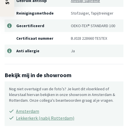
Gebruik antislip
Antislip Supreme
Reinigingsmethode
Stofzuiger, Tapijtreiniger
Gecertificeerd
OEKO-TEX® STANDARD 100
Certificaat nummer
BJ028 228660 TESTEX
Anti allergie
Ja
Bekijk mij in de showroom
Nog niet overtuigd van de foto’s? Je kunt dit vloerkleed of
kleurstaal hiervan bekijken in onze showroom in Amsterdam &
Rotterdam. Onze collega's beantwoorden graag al je vragen.
Amsterdam
Lekkerkerk (nabij Rotterdam)