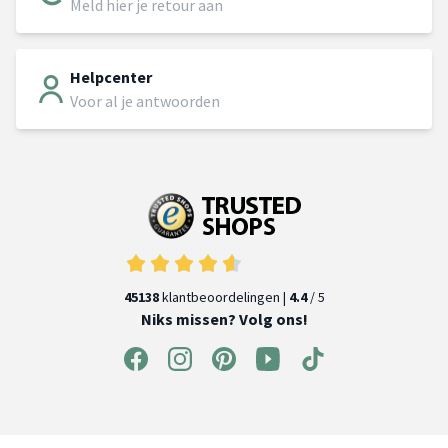
Meld hier je retour aan
Helpcenter
Voor al je antwoorden
45138
klantbeoordelingen |
4.4
/ 5
Niks missen? Volg ons!