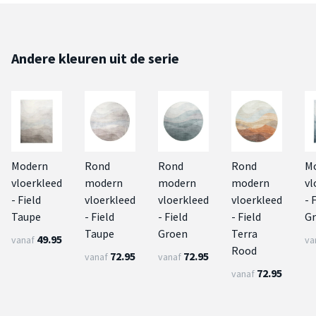
Andere kleuren uit de serie
Modern
Rond
Rond
Rond
M
vloerkleed
modern
modern
modern
vl
- Field
vloerkleed
vloerkleed
vloerkleed
- 
Taupe
- Field
- Field
- Field
G
Taupe
Groen
Terra
49.95
vanaf
va
Rood
72.95
72.95
vanaf
vanaf
72.95
vanaf