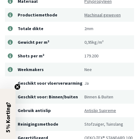
Materiaal
Polypropyleen
Productiemethode
Machinaal geweven
Totale dikte
2mm
Gewicht per m²
0,95kg/m²
Shots per m²
179.200
Weekmakers
Nee
Geschikt voor vloerverwarming
Ja
Geschikt voor: Binnen/buiten
Binnen & Buiten
5% Korting?
Gebruik antislip
Antislip Supreme
Reinigingsmethode
Stofzuiger, Tuinslang
Gecertificeerd
OEKO-TEX® STANDARD 100