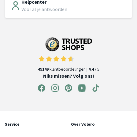
Helpcenter
Voor al je antwoorden
45149
klantbeoordelingen |
4.4
/ 5
Niks missen? Volg ons!
Service
Over Volero