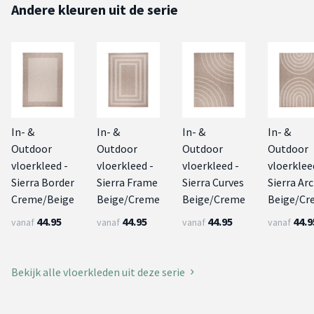
Andere kleuren uit de serie
In- &
In- &
In- &
In- &
Outdoor
Outdoor
Outdoor
Outdoor
vloerkleed -
vloerkleed -
vloerkleed -
vloerklee
Sierra Border
Sierra Frame
Sierra Curves
Sierra Ar
Creme/Beige
Beige/Creme
Beige/Creme
Beige/Cr
44.95
44.95
44.95
44.9
vanaf
vanaf
vanaf
vanaf
Bekijk alle vloerkleden uit deze serie