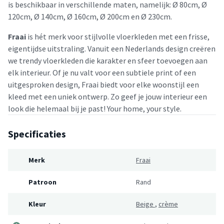
Sierra bestand 
is beschikbaar in verschillende maten, namelijk: Ø 80cm, Ø
zon, regen en wi
120cm, Ø 140cm, Ø 160cm, Ø 200cm en Ø 230cm.
waardoor het kle
Fraai
is hét merk voor stijlvolle vloerkleden met een frisse,
kleur en vorm b
eigentijdse uitstraling. Vanuit een Nederlands design creëren
ongeacht de
we trendy vloerkleden die karakter en sfeer toevoegen aan
weersomstandig
elk interieur. Of je nu valt voor een subtiele print of een
Bovendien is he
uitgesproken design, Fraai biedt voor elke woonstijl een
binnen- en buit
kleed met een uniek ontwerp. Zo geef je jouw interieur een
eenvoudig schoo
look die helemaal bij je past! Your home, your style.
maken, wat het
praktisch als
Specificaties
onderhoudsvrien
maakt. Waar geef
buitenkleed Sier
Merk
Fraai
plek om te stra
Patroon
Rand
Kleur
Beige
,
crème