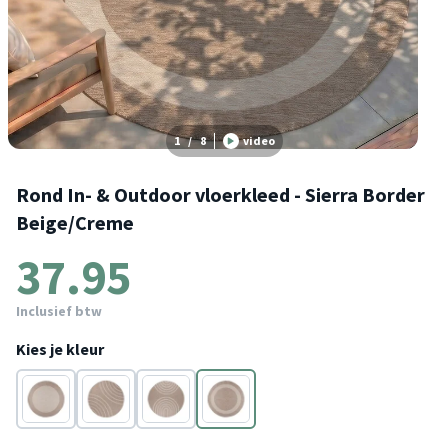
1
/
8
video
Rond In- & Outdoor vloerkleed - Sierra Border
Beige/Creme
37.95
Inclusief btw
Kies je kleur
Crème
Beige
Beige
Beige