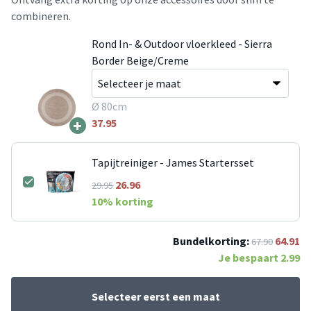
combineren.
Rond In- & Outdoor vloerkleed - Sierra
Border Beige/Creme
Ø 80cm
+
37.95
Tapijtreiniger - James Startersset
26.96
29.95
10
% korting
Bundelkorting:
64.91
67.90
Je bespaart
2.99
Selecteer eerst een maat