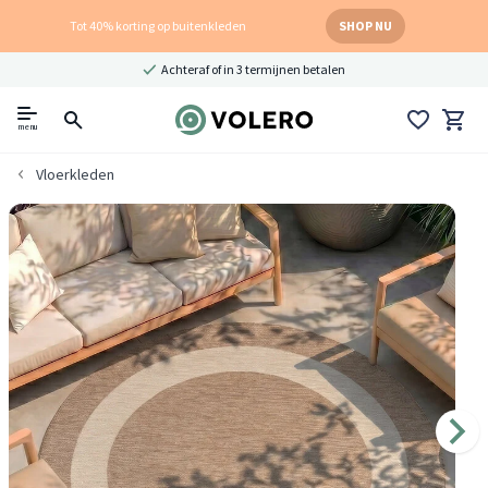
Tot 40% korting op buitenkleden
SHOP NU
Achteraf of in 3 termijnen betalen
menu
Vloerkleden