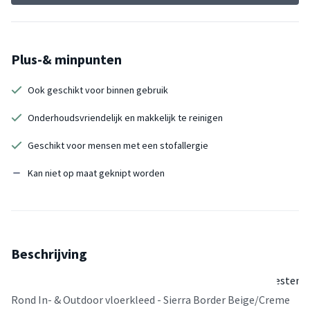
Of je nu een stij
balkonkleed zoe
een praktisch
Plus-& minpunten
vloerkleed voor
en buiten, het r
Ook geschikt voor binnen gebruik
In- & Outdoor
vloerkleed Sierr
Onderhoudsvriendelijk en makkelijk te reinigen
Border Beige/Cr
Geschikt voor mensen met een stofallergie
de perfecte keuz
elegante vloerkl
Kan niet op maat geknipt worden
gemaakt van du
polypropyleen, 
kunstvezel die id
voor ruimtes me
loopverkeer en 
Beschrijving
buitengebruik. D
de weerbestend
eigenschappen i
Rond In- & Outdoor vloerkleed - Sierra Border Beige/Creme