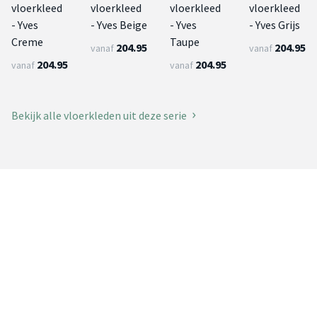
vloerkleed
vloerkleed
vloerkleed
vloerkleed
- Yves
- Yves Beige
- Yves
- Yves Grijs
Creme
Taupe
204.95
204.95
vanaf
vanaf
204.95
204.95
vanaf
vanaf
Bekijk alle vloerkleden uit deze serie