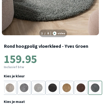
1
/
8
video
Rond hoogpolig vloerkleed - Yves Groen
159.95
Inclusief btw
Kies je kleur
Taupe
Grijs
Lichtgrijs
Antraciet
Goud
Bruin
Groen
Kies je maat