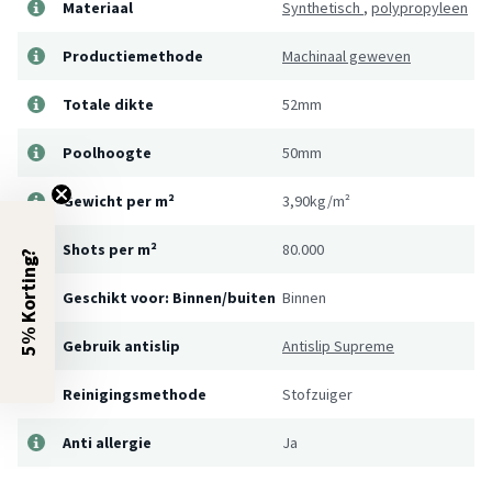
Materiaal
Synthetisch
,
polypropyleen
Productiemethode
Machinaal geweven
Totale dikte
52mm
Poolhoogte
50mm
Gewicht per m²
3,90kg/m²
Shots per m²
80.000
5% Korting?
Geschikt voor: Binnen/buiten
Binnen
Gebruik antislip
Antislip Supreme
Reinigingsmethode
Stofzuiger
Anti allergie
Ja