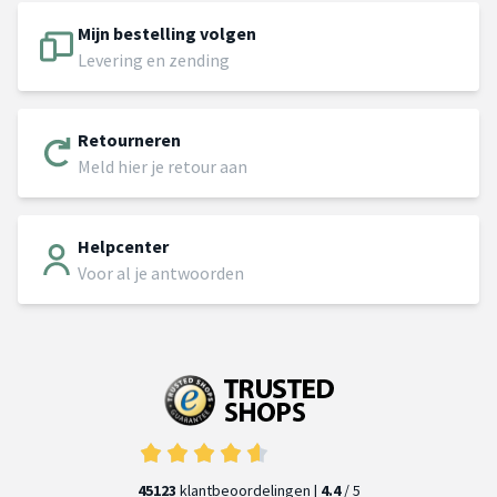
Mijn bestelling volgen
Levering en zending
Retourneren
Meld hier je retour aan
Helpcenter
Voor al je antwoorden
45123
klantbeoordelingen |
4.4
/ 5