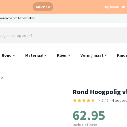
SHOP NU
Nog maar:
03
owrooms om te bezoeken
Rond
Materiaal
Kleur
Vorm / maat
Kind
ge
Rond Hoogpolig vl
4.5 / 5
4 beoord
62.95
Inclusief btw