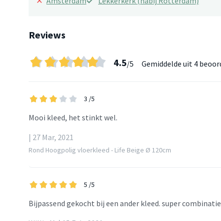
×
Amsterdam
Lekkerkerk (nabij Rotterdam)
Reviews
4.5
/5
Gemiddelde uit
4 beoor
3
/5
Mooi kleed, het stinkt wel.
| 27 Mar, 2021
Rond Hoogpolig vloerkleed - Life Beige Ø 120cm
5
/5
Bijpassend gekocht bij een ander kleed. super combinatie