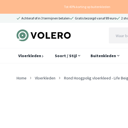
Tot 40% korting op buitenkleden
Achteraf of in 3 termijnen betalen
Gratis bezorgd vanaf 89 euro
2 sh
Vloerkleden
Soort / Stijl
Buitenkleden
Home
Vloerkleden
Rond Hoogpolig vloerkleed - Life Bei