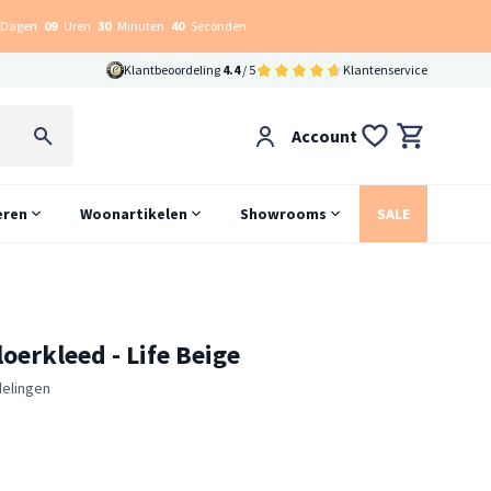
Dagen
09
Uren
30
Minuten
39
Seconden
Klantbeoordeling
4.4
/ 5
Klantenservice
Account
eren
Woonartikelen
Showrooms
SALE
oerkleed - Life Beige
elingen