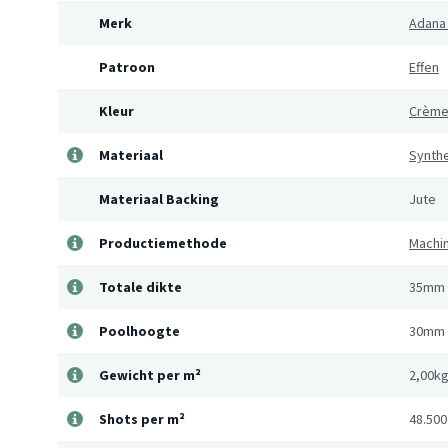
Merk
Adana
Patroon
Effen
Kleur
Crèm
Materiaal
Synthe
Materiaal Backing
Jute
Productiemethode
Machi
Totale dikte
35mm
Poolhoogte
30mm
Gewicht per m²
2,00k
Shots per m²
48.500