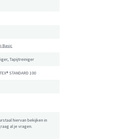
n
ip Basic
iger, Tapijtreiniger
TEX® STANDARD 100
urstaal hiervan bekijken in
aag al je vragen.