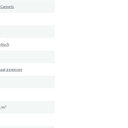
 Carpets
e
tisch
naal geweven
g/m²