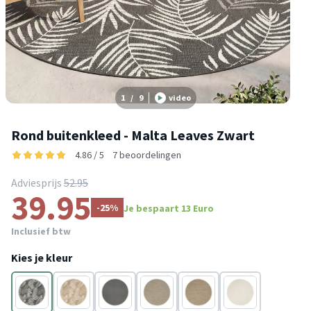
1
/
9
video
Rond buitenkleed - Malta Leaves Zwart
4.86 / 5
7 beoordelingen
Adviesprijs
52.95
39.95
-25%
Je bespaart 13 Euro
Inclusief btw
Kies je kleur