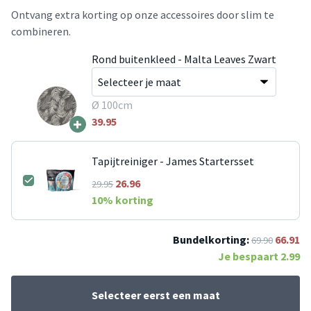
Ontvang extra korting op onze accessoires door slim te
combineren.
Rond buitenkleed - Malta Leaves Zwart
Ø 100cm
+
39.95
Tapijtreiniger - James Startersset
26.96
29.95
10
% korting
Bundelkorting:
66.91
69.90
Je bespaart
2.99
Selecteer eerst een maat