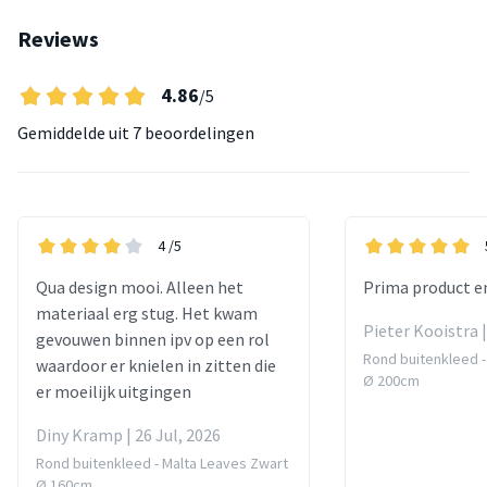
Reviews
4.86
/5
Gemiddelde uit
7 beoordelingen
4
/5
Qua design mooi. Alleen het
Prima product en
materiaal erg stug. Het kwam
Pieter Kooistra |
gevouwen binnen ipv op een rol
Rond buitenkleed -
waardoor er knielen in zitten die
Ø 200cm
er moeilijk uitgingen
Diny Kramp | 26 Jul, 2026
Rond buitenkleed - Malta Leaves Zwart
Ø 160cm