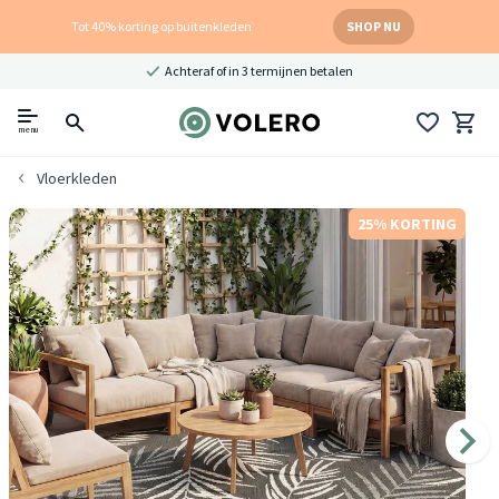
Tot 40% korting op buitenkleden
SHOP NU
Achteraf of in 3 termijnen betalen
menu
Vloerkleden
25% KORTING