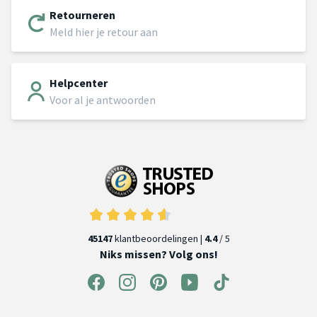
Retourneren
Meld hier je retour aan
Helpcenter
Voor al je antwoorden
45147
klantbeoordelingen |
4.4
/ 5
Niks missen? Volg ons!