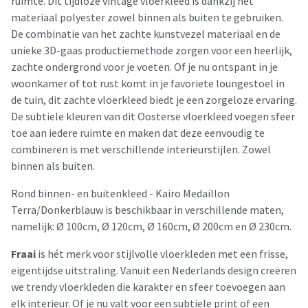
ruimte. Dit tijdloze vintage vloerkleed is dankzij het
materiaal polyester zowel binnen als buiten te gebruiken.
De combinatie van het zachte kunstvezel materiaal en de
unieke 3D-gaas productiemethode zorgen voor een heerlijk,
zachte ondergrond voor je voeten. Of je nu ontspant in je
woonkamer of tot rust komt in je favoriete loungestoel in
de tuin, dit zachte vloerkleed biedt je een zorgeloze ervaring.
De subtiele kleuren van dit Oosterse vloerkleed voegen sfeer
toe aan iedere ruimte en maken dat deze eenvoudig te
combineren is met verschillende interieurstijlen. Zowel
binnen als buiten.
Rond binnen- en buitenkleed - Kairo Medaillon
Terra/Donkerblauw is beschikbaar in verschillende maten,
namelijk: Ø 100cm, Ø 120cm, Ø 160cm, Ø 200cm en Ø 230cm.
Fraai
is hét merk voor stijlvolle vloerkleden met een frisse,
eigentijdse uitstraling. Vanuit een Nederlands design creëren
we trendy vloerkleden die karakter en sfeer toevoegen aan
elk interieur. Of je nu valt voor een subtiele print of een