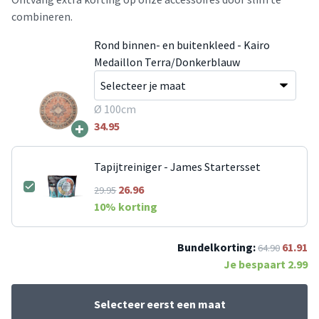
combineren.
Rond binnen- en buitenkleed - Kairo
Medaillon Terra/Donkerblauw
Ø 100cm
+
34.95
Tapijtreiniger - James Startersset
26.96
29.95
10
% korting
Bundelkorting:
61.91
64.90
Je bespaart
2.99
Selecteer eerst een maat