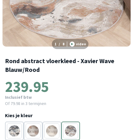
1
/
8
video
Rond abstract vloerkleed - Xavier Wave
Blauw/Rood
239.95
Inclusief btw
Of
79.98
in 3 termijnen
Kies je kleur