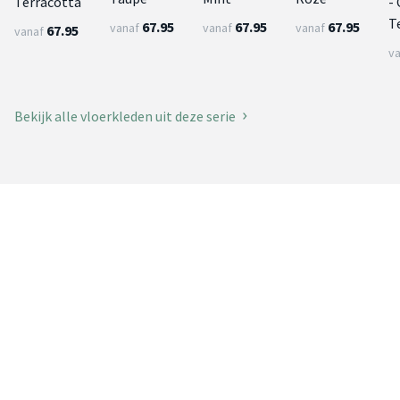
Terracotta
-
T
67.95
67.95
67.95
vanaf
vanaf
vanaf
67.95
vanaf
v
Bekijk alle vloerkleden uit deze serie