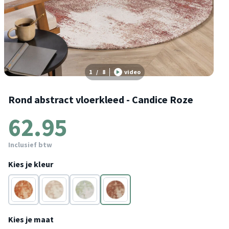
1
/
8
video
Rond abstract vloerkleed - Candice Roze
62.95
Inclusief btw
Kies je kleur
Terracotta
Taupe
Mintgroen
Roze
Kies je maat