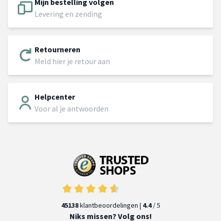
Mijn bestelling volgen
Levering en zending
Retourneren
Meld hier je retour aan
Helpcenter
Voor al je antwoorden
45138
klantbeoordelingen |
4.4
/ 5
Niks missen? Volg ons!