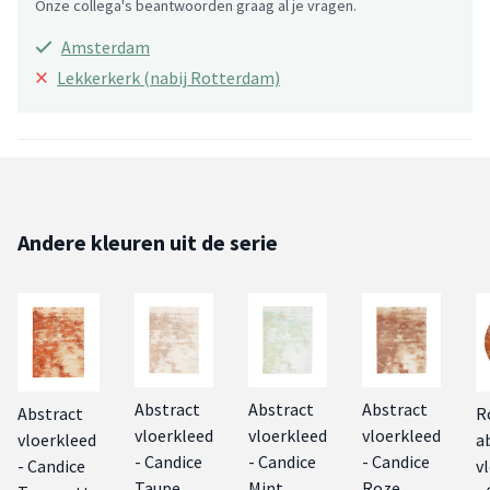
Onze collega's beantwoorden graag al je vragen.
Amsterdam
×
Lekkerkerk (nabij Rotterdam)
Andere kleuren uit de serie
Abstract
Abstract
Abstract
Abstract
R
vloerkleed
vloerkleed
vloerkleed
vloerkleed
a
- Candice
- Candice
- Candice
- Candice
v
Taupe
Mint
Roze