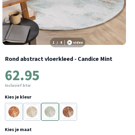
1
/
8
video
Rond abstract vloerkleed - Candice Mint
62.95
Inclusief btw
Kies je kleur
Terracotta
Taupe
Mintgroen
Roze
Kies je maat