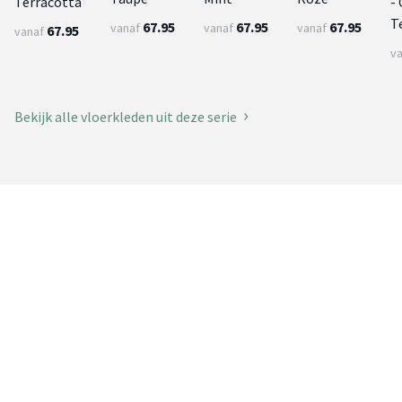
Terracotta
-
T
67.95
67.95
67.95
vanaf
vanaf
vanaf
67.95
vanaf
v
Bekijk alle vloerkleden uit deze serie