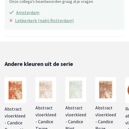
Onze collega's beantwoorden graag al je vragen.
Amsterdam
×
Lekkerkerk (nabij Rotterdam)
Andere kleuren uit de serie
Abstract
Abstract
Abstract
Abstract
R
vloerkleed
vloerkleed
vloerkleed
vloerkleed
a
- Candice
- Candice
- Candice
- Candice
v
Taupe
Mint
Roze