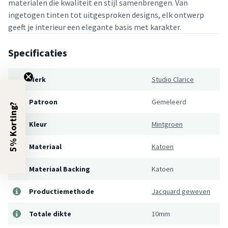
materialen die kwaliteit en stijl samenbrengen. Van
ingetogen tinten tot uitgesproken designs, elk ontwerp
geeft je interieur een elegante basis met karakter.
Specificaties
Merk
Studio Clarice
Patroon
Gemeleerd
5% Korting?
Kleur
Mintgroen
Materiaal
Katoen
Materiaal Backing
Katoen
Productiemethode
Jacquard geweven
Totale dikte
10mm