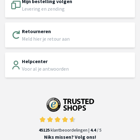
Mijn bestelling volgen
Levering en zending
Retourneren
Meld hier je retour aan
Helpcenter
Voor al je antwoorden
45125
klantbeoordelingen |
4.4
/ 5
Niks missen? Volg ons!