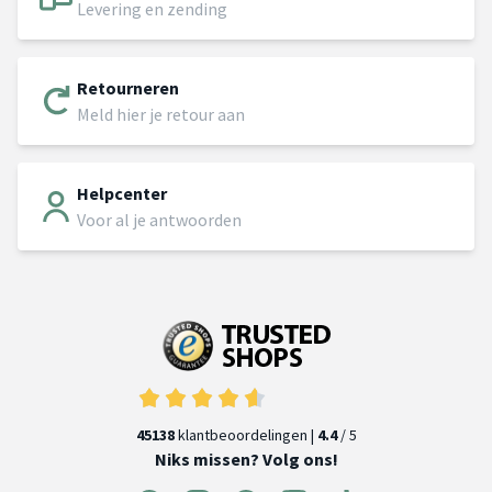
Levering en zending
Retourneren
Meld hier je retour aan
Helpcenter
Voor al je antwoorden
45138
klantbeoordelingen |
4.4
/ 5
Niks missen? Volg ons!