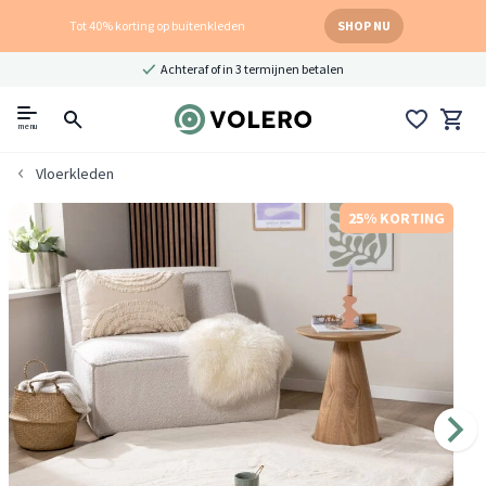
Tot 40% korting op buitenkleden
SHOP NU
Achteraf of in 3 termijnen betalen
menu
Vloerkleden
25% KORTING