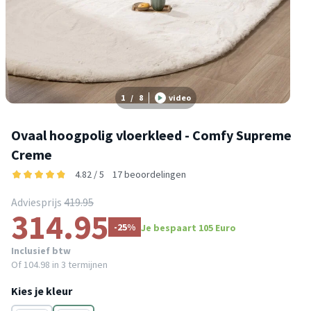
1
/
8
video
Ovaal hoogpolig vloerkleed - Comfy Supreme
Creme
4.82 / 5
17 beoordelingen
Adviesprijs
419.95
314.95
-25%
Je bespaart 105 Euro
Inclusief btw
Of
104.98
in 3 termijnen
Kies je kleur