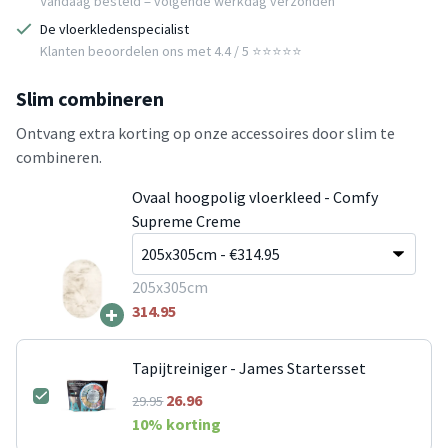
Vandaag besteld = volgende werkdag verzonden
De vloerkledenspecialist
Klanten beoordelen ons met 4.4 / 5 ⭐⭐⭐⭐⭐
Slim combineren
Ontvang extra korting op onze accessoires door slim te
combineren.
Ovaal hoogpolig vloerkleed - Comfy
Supreme Creme
205x305cm
+
314.95
Tapijtreiniger - James Startersset
26.96
29.95
10
% korting