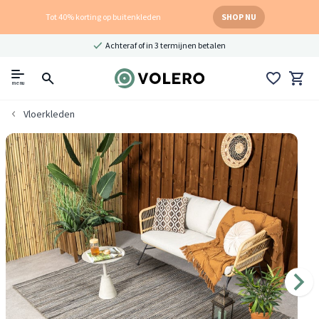
Tot 40% korting op buitenkleden
SHOP NU
Achteraf of in 3 termijnen betalen
menu
Vloerkleden