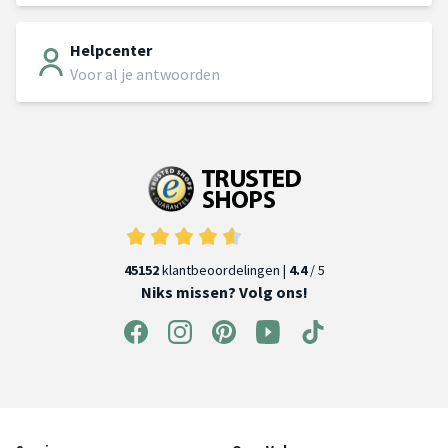
Helpcenter
Voor al je antwoorden
45152
klantbeoordelingen |
4.4
/ 5
Niks missen? Volg ons!