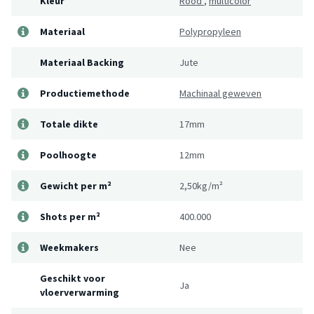
Kleur
Rood
,
multicolor
Materiaal
Polypropyleen
Materiaal Backing
Jute
Productiemethode
Machinaal geweven
Totale dikte
17mm
Poolhoogte
12mm
Gewicht per m²
2,50kg/m²
Shots per m²
400.000
Weekmakers
Nee
Geschikt voor
Ja
vloerverwarming