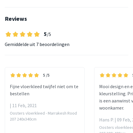
Reviews
5
/5
Gemiddelde uit
7 beoordelingen
5
/5
Fijne vloerkleed twijfel niet om te
Mooi design en e
bestellen
kleurstelling. P
is een aanwinst v
| 11 Feb, 2021
woonkamer.
Oosters vloerkleed - Marrakesh Rood
207 240x340cm
Hans P. | 09 Feb,
Oosters vloerklee