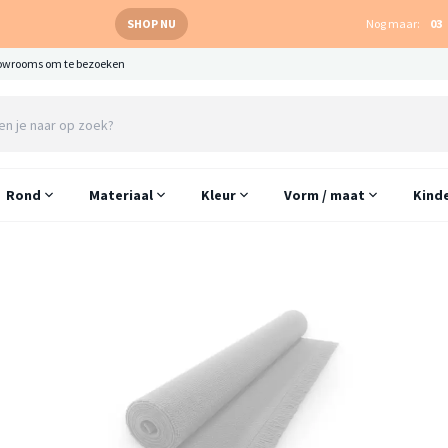
SHOP NU
Nog maar:
03
owrooms om te bezoeken
Rond
Materiaal
Kleur
Vorm / maat
Kind