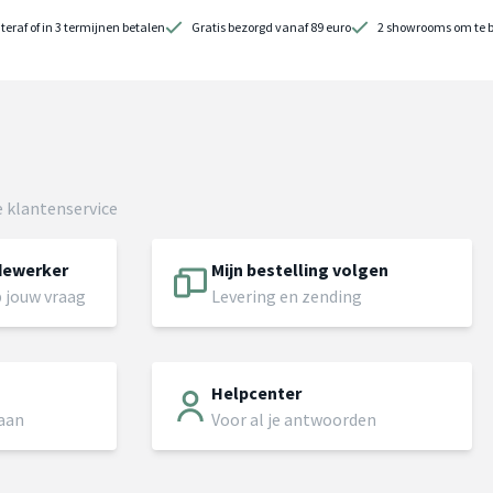
teraf of in 3 termijnen betalen
Gratis bezorgd vanaf 89 euro
2 showrooms om te 
 klantenservice
dewerker
Mijn bestelling volgen
 jouw vraag
Levering en zending
Helpcenter
 aan
Voor al je antwoorden