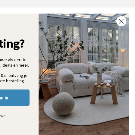
ntvang 5% korting op je eerste bestelling
chrijf je in voor onze nieuwsbrief en ontvang als eerste nieuwe
ooninspiratie, collecties en aanbiedingen
ting?
hoor als eerste
, deals en meer.
Aanmelden
 Dan ontvang je
te bestelling.
nu in
ewel