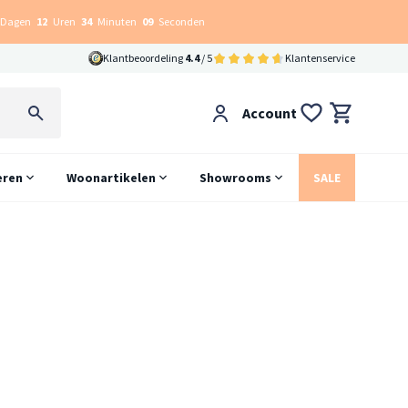
Dagen
12
Uren
34
Minuten
09
Seconden
Klantbeoordeling
4.4
/ 5
Klantenservice
Account
eren
Woonartikelen
Showrooms
SALE