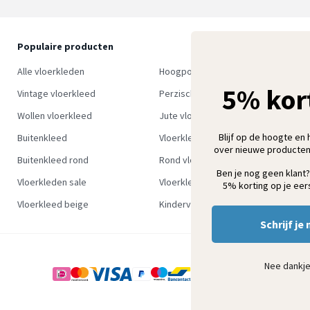
Populaire producten
O
S
Alle vloerkleden
Hoogpolig vloerkleed
w
5% kor
Vintage vloerkleed
Perzisch tapijt
Wollen vloerkleed
Jute vloerkleed
Blijf op de hoogte en 
Buitenkleed
Vloerkleed groen
over nieuwe producten
Buitenkleed rond
Rond vloerkleed
Ben je nog geen klant?
Vloerkleden sale
Vloerkleden outlet
5% korting op je eers
Vloerkleed beige
Kindervloerkleden
Schrijf je 
Nee dankj