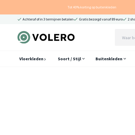
Tot 40% korting op buitenkleden
Achteraf of in 3 termijnen betalen
Gratis bezorgd vanaf 89 euro
2 sh
Vloerkleden
Soort / Stijl
Buitenkleden